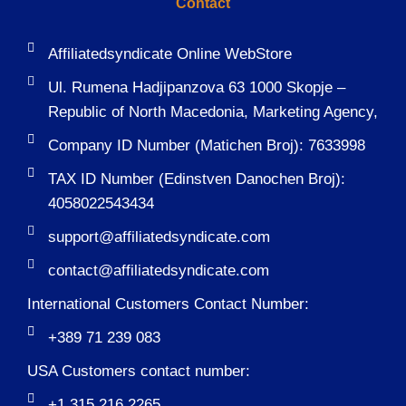
Contact
Affiliatedsyndicate Online WebStore
Ul. Rumena Hadjipanzova 63 1000 Skopje –
Republic of North Macedonia, Marketing Agency,
Company ID Number (Matichen Broj): 7633998
TAX ID Number (Edinstven Danochen Broj):
4058022543434
support@affiliatedsyndicate.com
contact@affiliatedsyndicate.com
International Customers Contact Number:
+389 71 239 083
USA Customers contact number:
+1 315 216 2265