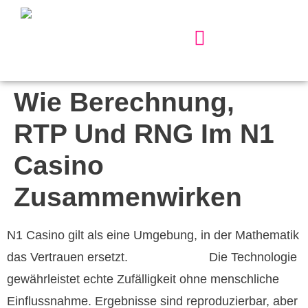
Our Services
About Us
Contact Us
Wie Berechnung,
RTP Und RNG Im N1
Casino
Zusammenwirken
N1 Casino gilt als eine Umgebung, in der Mathematik
das Vertrauen ersetzt.
Die Technologie
Details Lernen
gewährleistet echte Zufälligkeit ohne menschliche
Einflussnahme. Ergebnisse sind reproduzierbar, aber