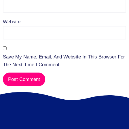
Website
Save My Name, Email, And Website In This Browser For
The Next Time I Comment.