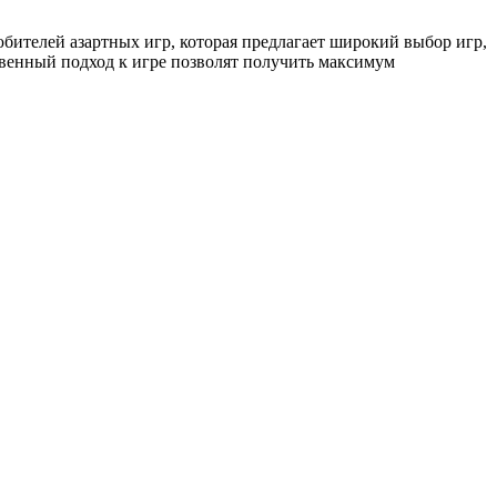
юбителей азартных игр, которая предлагает широкий выбор игр,
венный подход к игре позволят получить максимум