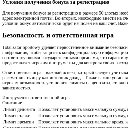
Условия получения бонуса за регистрацию
Для получения бонуса за регистрацию в размере 50 злотых не
адрес электронной почты. Во-вторых, необходимо внести на сч
условий бонус автоматически будет начислен на ваш счет. Важн
Безопасность и ответственная игра
Totalizator Sportowy уделяет первостепенное внимание безопа
шифрования, чтобы защитить конфиденциальную информацию, т
соответствующими государственными органами, что гарантируе
предоставляет игрокам инструменты для контроля своих расход
Ответственная игра – важный аспект, который следует учитыват
рассматривать игру как источник дохода. Также важно устанавл
игрокам возможность установить лимиты на депозиты, ставки и
зависимостью.
Инструменты ответственной игры
Описание
Лимит депозита
Позволяет установить максимальную сумму, 
Лимит ставки
Позволяет установить максимальную сумму, 
Лимит времени
Позволяет установить максимальное время, к