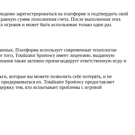
ходимо зарегистрироваться на платформе и подтвердить свой
у, равную сумме пополнения счета. После выполнения этих
ых игроков и может быть использован только один раз.
 данных. Платформа использует современные технологии
того, Totalizator Sportowy имеет лицензию, выданную
мпания также активно пропагандирует ответственную игру и
ги, которые вы можете позволить себе потерять, и не
придерживаться их. Totalizator Sportowy предоставляет
ддержку тем, кто испытывает проблемы с игровой
.