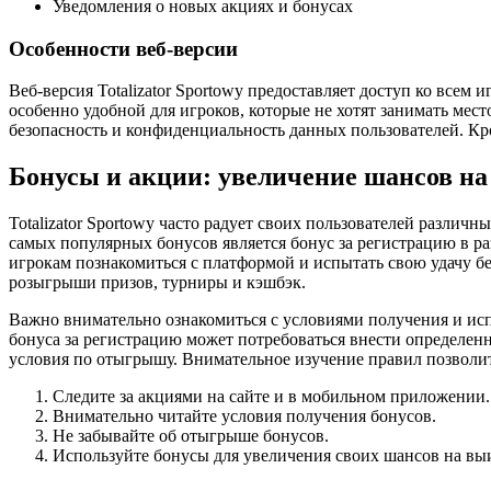
Уведомления о новых акциях и бонусах
Особенности веб-версии
Веб-версия Totalizator Sportowy предоставляет доступ ко все
особенно удобной для игроков, которые не хотят занимать мес
безопасность и конфиденциальность данных пользователей. Кро
Бонусы и акции: увеличение шансов н
Totalizator Sportowy часто радует своих пользователей разли
самых популярных бонусов является бонус за регистрацию в ра
игрокам познакомиться с платформой и испытать свою удачу без
розыгрыши призов, турниры и кэшбэк.
Важно внимательно ознакомиться с условиями получения и исп
бонуса за регистрацию может потребоваться внести определен
условия по отыгрышу. Внимательное изучение правил позволит
Следите за акциями на сайте и в мобильном приложении.
Внимательно читайте условия получения бонусов.
Не забывайте об отыгрыше бонусов.
Используйте бонусы для увеличения своих шансов на в