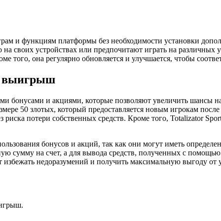
м играм и функциям платформы без необходимости установки допо
то на своих устройствах или предпочитают играть на различных 
ме того, она регулярно обновляется и улучшается, чтобы соотв
а выигрыш
чными бонусами и акциями, которые позволяют увеличить шансы н
змере 50 злотых, который предоставляется новым игрокам после
 риска потери собственных средств. Кроме того, Totalizator Spo
ользования бонусов и акций, так как они могут иметь определе
ную сумму на счет, а для вывода средств, полученных с помощь
 избежать недоразумений и получить максимальную выгоду от у
ыигрыш.