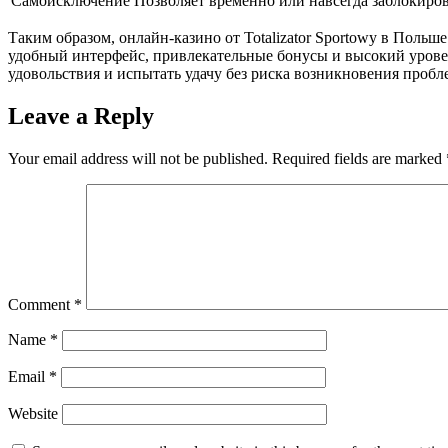
Самоисключение
Позволяет временно или навсегда заблокиров
Таким образом, онлайн-казино от Totalizator Sportowy в Поль
удобный интерфейс, привлекательные бонусы и высокий уровен
удовольствия и испытать удачу без риска возникновения пробл
Leave a Reply
Your email address will not be published.
Required fields are marked
Comment
*
Name
*
Email
*
Website