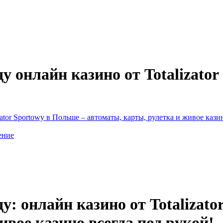
у онлайн казино от Totalizator
ator Sportowy в Польше – автоматы, карты, рулетка и живое кази
ение
у: онлайн казино от Totalizato
ивое казино всегда под рукой!