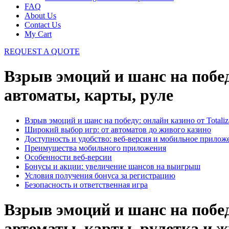
FAQ
About Us
Contact Us
My Cart
REQUEST A QUOTE
Взрыв эмоций и шанс на побед
автоматы, карты, руле
Взрыв эмоций и шанс на победу: онлайн казино от Totaliz
Широкий выбор игр: от автоматов до живого казино
Доступность и удобство: веб-версия и мобильное прилож
Преимущества мобильного приложения
Особенности веб-версии
Бонусы и акции: увеличение шансов на выигрыш
Условия получения бонуса за регистрацию
Безопасность и ответственная игра
Взрыв эмоций и шанс на побед
автоматы, карты, рулетка и ж