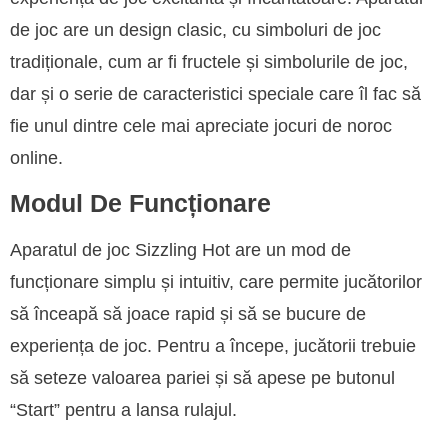
de joc are un design clasic, cu simboluri de joc
tradiționale, cum ar fi fructele și simbolurile de joc,
dar și o serie de caracteristici speciale care îl fac să
fie unul dintre cele mai apreciate jocuri de noroc
online.
Modul De Funcționare
Aparatul de joc Sizzling Hot are un mod de
funcționare simplu și intuitiv, care permite jucătorilor
să înceapă să joace rapid și să se bucure de
experiența de joc. Pentru a începe, jucătorii trebuie
să seteze valoarea pariei și să apese pe butonul
“Start” pentru a lansa rulajul.