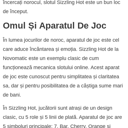
încercați norocul, slotul Sizzling Hot este un bun loc
de început.
Omul Și Aparatul De Joc
În lumea jocurilor de noroc, aparatul de joc este cel
care aduce încântarea și emoția. Sizzling Hot de la
Novomatic este un exemplu clasic de cum
funcționează mecanica slotului online. Acest aparat
de joc este cunoscut pentru simplitatea și claritatea
sa, dar și pentru posibilitatea de a câștiga sume mari
de bani.
În Sizzling Hot, jucătorii sunt atrași de un design
clasic, cu 5 role și 5 linii de plată. Aparatul de joc are
5 simboluri principale: 7, Bar, Cherry, Orange și