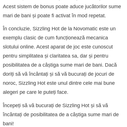
Acest sistem de bonus poate aduce jucătorilor sume
mari de bani și poate fi activat în mod repetat.
În concluzie, Sizzling Hot de la Novomatic este un
exemplu clasic de cum funcționează mecanica
slotului online. Acest aparat de joc este cunoscut
pentru simplitatea și claritatea sa, dar și pentru
posibilitatea de a câștiga sume mari de bani. Dacă
doriți să vă încântați și să vă bucurați de jocuri de
noroc, Sizzling Hot este unul dintre cele mai bune
alegeri pe care le puteți face.
Începeți să vă bucurați de Sizzling Hot și să vă
încântați de posibilitatea de a câștiga sume mari de
bani!