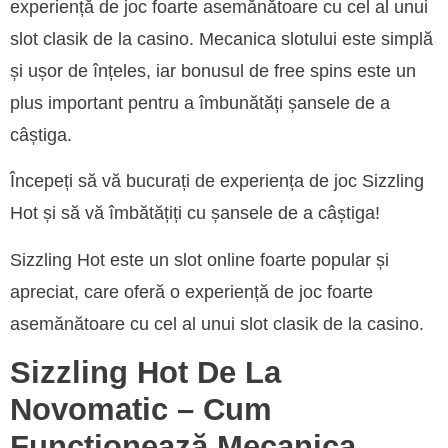
experiență de joc foarte asemănătoare cu cel al unui
slot clasik de la casino. Mecanica slotului este simplă
și ușor de înțeles, iar bonusul de free spins este un
plus important pentru a îmbunătăți șansele de a
câștiga.
Începeți să vă bucurați de experiența de joc Sizzling
Hot și să vă îmbătățiți cu șansele de a câștiga!
Sizzling Hot este un slot online foarte popular și
apreciat, care oferă o experiență de joc foarte
asemănătoare cu cel al unui slot clasik de la casino.
Sizzling Hot De La
Novomatic – Cum
Funcționează Mecanica