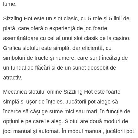
lume.
Sizzling Hot este un slot clasic, cu 5 role și 5 linii de
plată, care oferă o experiență de joc foarte
asemănătoare cu cel al unui slot clasik de la casino.
Grafica slotului este simplă, dar eficientă, cu
simboluri de fructe și numere, care sunt încălziți de
un fundal de flăcări și de un sunet deosebit de
atractiv.
Mecanica slotului online Sizzling Hot este foarte
simplă și ușor de înțeles. Jucătorii pot alege să
încerce să câștige sume mici sau mari, în funcție de
opțiunile pe care le aleg. Slotul are două moduri de
joc: manual și automat. În modul manual, jucătorii pot