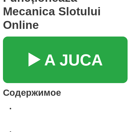
Mecanica Slotului
Online
▶️ A JUCA
Содержимое
Sizzling Hot De La Novomatic – Cum Funcționează
Mecanica Slotului Online
Simbolurile Slotului Sizzling Hot