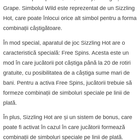
Grape. Simbolul Wild este reprezentat de un Sizzling
Hot, care poate înlocui orice alt simbol pentru a forma
combinații câștigătoare.
În mod special, aparatul de joc Sizzling Hot are o
caracteristică specială: Free Spins. Acesta este un
mod în care jucătorii pot câștiga până la 20 de rotiri
gratuite, cu posibilitatea de a câștiga sume mari de
bani. Pentru a activa Free Spins, jucătorii trebuie să
formeze combinații de simboluri speciale pe linii de
plată.
În plus, Sizzling Hot are și un sistem de bonus, care
poate fi activat în cazul în care jucătorii formează
combinații de simboluri speciale pe linii de plată.