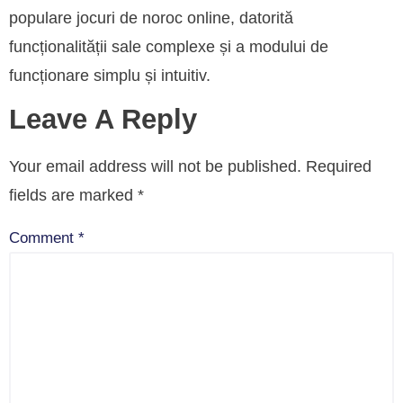
populare jocuri de noroc online, datorită
funcționalității sale complexe și a modului de
funcționare simplu și intuitiv.
Leave A Reply
Your email address will not be published.
Required
fields are marked
*
Comment
*