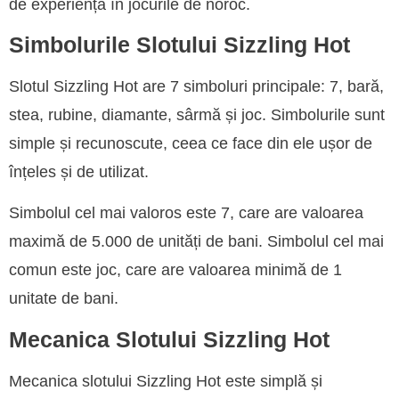
de experiență în jocurile de noroc.
Simbolurile Slotului Sizzling Hot
Slotul Sizzling Hot are 7 simboluri principale: 7, bară,
stea, rubine, diamante, sârmă și joc. Simbolurile sunt
simple și recunoscute, ceea ce face din ele ușor de
înțeles și de utilizat.
Simbolul cel mai valoros este 7, care are valoarea
maximă de 5.000 de unități de bani. Simbolul cel mai
comun este joc, care are valoarea minimă de 1
unitate de bani.
Mecanica Slotului Sizzling Hot
Mecanica slotului Sizzling Hot este simplă și