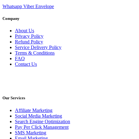
Whatsapp
Viber
Envelope
Company
About Us
Privacy Policy
Refund Policy
Service Delivery Policy
Terms & Conditions
FAQ
Contact Us
Our Services
Affiliate Marketing
Social Media Marketing
Search Engine Optimization
Pay Per Click Management
SMS Marketing
Email Marketing