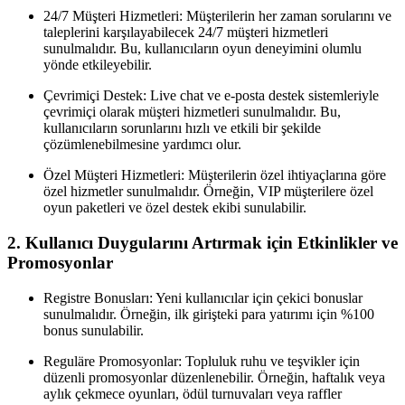
24/7 Müşteri Hizmetleri: Müşterilerin her zaman sorularını ve
taleplerini karşılayabilecek 24/7 müşteri hizmetleri
sunulmalıdır. Bu, kullanıcıların oyun deneyimini olumlu
yönde etkileyebilir.
Çevrimiçi Destek: Live chat ve e-posta destek sistemleriyle
çevrimiçi olarak müşteri hizmetleri sunulmalıdır. Bu,
kullanıcıların sorunlarını hızlı ve etkili bir şekilde
çözümlenebilmesine yardımcı olur.
Özel Müşteri Hizmetleri: Müşterilerin özel ihtiyaçlarına göre
özel hizmetler sunulmalıdır. Örneğin, VIP müşterilere özel
oyun paketleri ve özel destek ekibi sunulabilir.
2. Kullanıcı Duygularını Artırmak için Etkinlikler ve
Promosyonlar
Registre Bonusları: Yeni kullanıcılar için çekici bonuslar
sunulmalıdır. Örneğin, ilk girişteki para yatırımı için %100
bonus sunulabilir.
Reguläre Promosyonlar: Topluluk ruhu ve teşvikler için
düzenli promosyonlar düzenlenebilir. Örneğin, haftalık veya
aylık çekmece oyunları, ödül turnuvaları veya raffler