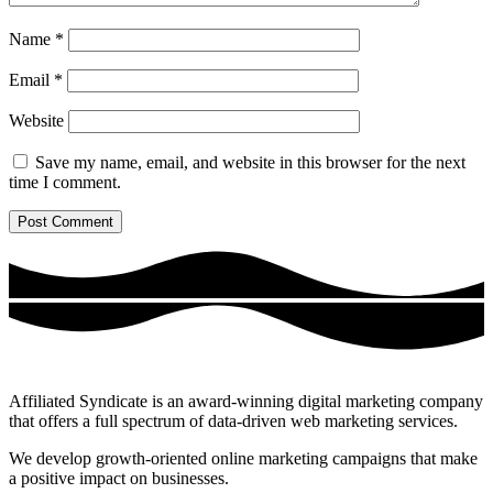
Name
*
Email
*
Website
Save my name, email, and website in this browser for the next
time I comment.
Affiliated Syndicate is an award-winning digital marketing company
that offers a full spectrum of data-driven web marketing services.
We develop growth-oriented online marketing campaigns that make
a positive impact on businesses.