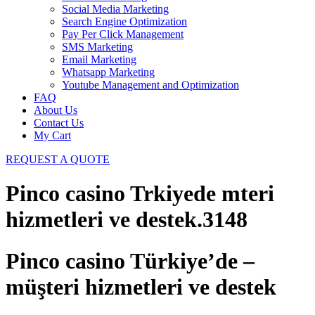
Social Media Marketing
Search Engine Optimization
Pay Per Click Management
SMS Marketing
Email Marketing
Whatsapp Marketing
Youtube Management and Optimization
FAQ
About Us
Contact Us
My Cart
REQUEST A QUOTE
Pinco casino Trkiyede mteri
hizmetleri ve destek.3148
Pinco casino Türkiye’de –
müşteri hizmetleri ve destek