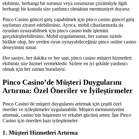
ekibimiz, herhangi bir sorunuz veya sorunuzun çözümüyle ilgili
herhangi bir konuda size yardımcı olmaktan memnuniyet duyarız.
Pinco Casino güncel giriş yapabilmek için pinco casino güncel giriş
sayfamızı ziyaret edebilirsiniz. Ayrıca, mobil cihazlarınızda da
oyunları oynayabilmek için pinco casino indir işlemini
gerçekleştirebilirsiniz. Mobil uygulamamız, her zaman sizinle
birlikte olup, her yerden oyun oynayabileceğiniz pinco online casino
deneyimini sunar.
Her saniye, her dakika ve her saat, pinco casino müşteri hizmetleri
ekibimiz size hizmet vermektedir. Sizlere en iyi şekilde yardımcı
olmak için her zaman buradayız.
Pinco Casino’de Müşteri Duygularını
Artırma: Özel Öneriler ve İyileştirmeler
Pinco Casino’de müşteri duygularını artırmak için çeşitli özel
öneriler ve iyileştirmeler uygulanabilir. Müşteri memnuniyetini
artırmak, casino’nin başarısını ve rekabet gücünü artırır. İşte Pinco
Casino için önerilen bazı iyileştirmeler:
1. Müşteri Hizmetleri Artırma