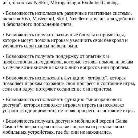
игр, таких как NetEnt, Microgaming и Evolution Gaming.
• Возможность использовать различные платежные системы,
включая Visa, Mastercard, Skrill, Neteller и другие, для удобного
и безопасного пополнения счета.
• Возможность получать различные бонусы и промокоды,
которые могут помочь игрокам увеличить свой банкролл и
улучшить свои шансы на выигрыш.
• Возможность получать поддержку от опытных и
профессиональных дилеров, которые готовы помочь игрокам
в случае возникновения каких-либо вопросов или проблем.
• Возможность использовать функцию “хотфикс”, которая
позволяет игрокам сохранять свои прогресс и состояние игры,
если они вдруг потеряют соединение с интернетом.
• Возможность использовать функцию “многорангового
доступа”, которая позволяет игрокам играть на несколько
устройств одновременно, не теряя прогресс и состояние игры.
• Возможность получать доступ к мобильной версии Gama
Casino Online, которая позволяет игрокам играть на своих
мобильных устройствах, где бы они не находились.