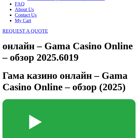
FAQ
About Us
Contact Us
My Cart
REQUEST A QUOTE
онлайн – Gama Casino Online
– обзор 2025.6019
Гама казино онлайн – Gama
Casino Online – обзор (2025)
▶️