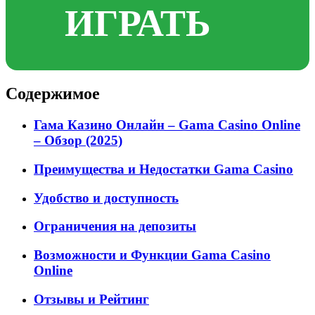
ИГРАТЬ
Содержимое
Гама Казино Онлайн – Gama Casino Online
– Обзор (2025)
Преимущества и Недостатки Gama Casino
Удобство и доступность
Ограничения на депозиты
Возможности и Функции Gama Casino
Online
Отзывы и Рейтинг