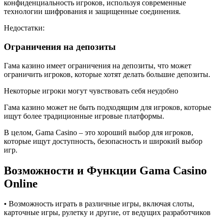
конфиденциальность игроков, используя современные
технологии шифрования и защищенные соединения.
Недостатки:
Ограничения на депозиты
Гама казино имеет ограничения на депозиты, что может
ограничить игроков, которые хотят делать большие депозиты.
Некоторые игроки могут чувствовать себя неудобно
Гама казино может не быть подходящим для игроков, которые
ищут более традиционные игровые платформы.
В целом, Gama Casino – это хороший выбор для игроков,
которые ищут доступность, безопасность и широкий выбор
игр.
Возможности и Функции Gama Casino
Online
• Возможность играть в различные игры, включая слоты,
карточные игры, рулетку и другие, от ведущих разработчиков