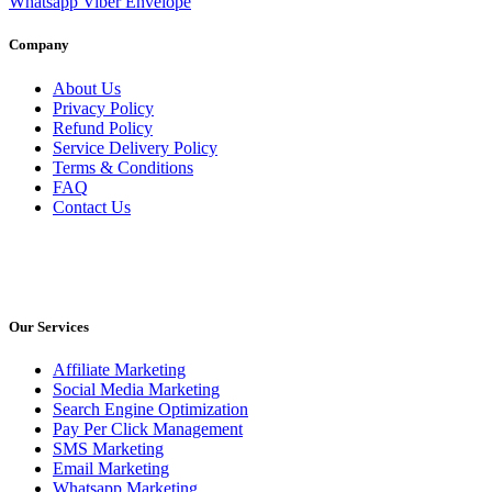
Whatsapp
Viber
Envelope
Company
About Us
Privacy Policy
Refund Policy
Service Delivery Policy
Terms & Conditions
FAQ
Contact Us
Our Services
Affiliate Marketing
Social Media Marketing
Search Engine Optimization
Pay Per Click Management
SMS Marketing
Email Marketing
Whatsapp Marketing