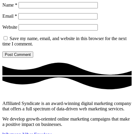
Name
*
Email
*
Website
Save my name, email, and website in this browser for the next
time I comment.
Affiliated Syndicate is an award-winning digital marketing company
that offers a full spectrum of data-driven web marketing services.
We develop growth-oriented online marketing campaigns that make
a positive impact on businesses.