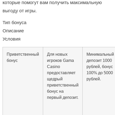
которые помогут вам получить максимальную
выгоду от игры.
Тип бонуса
Описание
Условия
Приветственный
Для новых
Минимальный
бонус
игроков Gama
депозит 1000
Casino
рублей, бонус
предоставляет
100% до 5000
щедрый
рублей.
приветственный
бонус на
первый депозит.