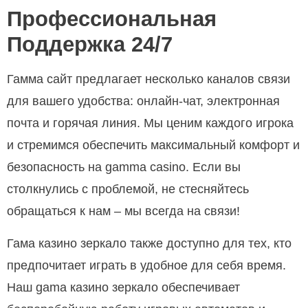
Профессиональная
Поддержка 24/7
Гамма сайт предлагает несколько каналов связи
для вашего удобства: онлайн-чат, электронная
почта и горячая линия. Мы ценим каждого игрока
и стремимся обеспечить максимальный комфорт и
безопасность на gamma casino. Если вы
столкнулись с проблемой, не стесняйтесь
обращаться к нам – мы всегда на связи!
Гама казино зеркало также доступно для тех, кто
предпочитает играть в удобное для себя время.
Наш gama казино зеркало обеспечивает