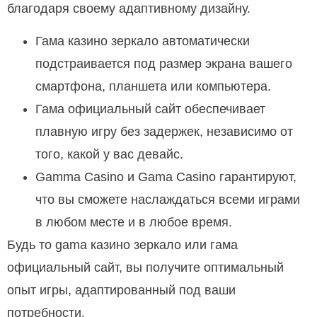
благодаря своему адаптивному дизайну.
Гама казино зеркало автоматически
подстраивается под размер экрана вашего
смартфона, планшета или компьютера.
Гама официальный сайт обеспечивает
плавную игру без задержек, независимо от
того, какой у вас девайс.
Gamma Casino и Gama Casino гарантируют,
что вы сможете наслаждаться всеми играми
в любом месте и в любое время.
Будь то gama казино зеркало или гама
официальный сайт, вы получите оптимальный
опыт игры, адаптированный под ваши
потребности.