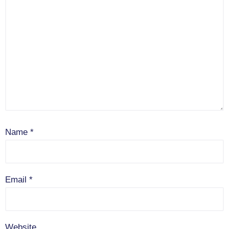
Name
*
Email
*
Website