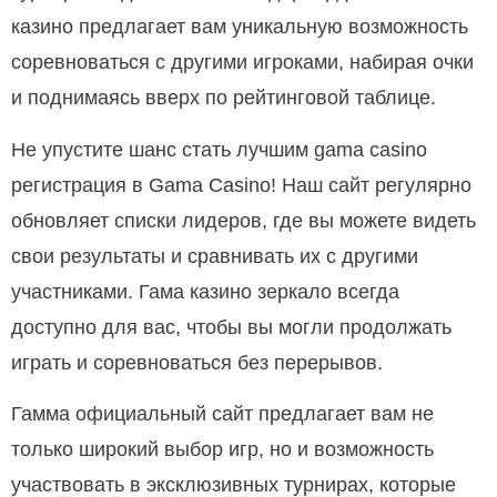
казино предлагает вам уникальную возможность
соревноваться с другими игроками, набирая очки
и поднимаясь вверх по рейтинговой таблице.
Не упустите шанс стать лучшим gama casino
регистрация в Gama Casino! Наш сайт регулярно
обновляет списки лидеров, где вы можете видеть
свои результаты и сравнивать их с другими
участниками. Гама казино зеркало всегда
доступно для вас, чтобы вы могли продолжать
играть и соревноваться без перерывов.
Гамма официальный сайт предлагает вам не
только широкий выбор игр, но и возможность
участвовать в эксклюзивных турнирах, которые