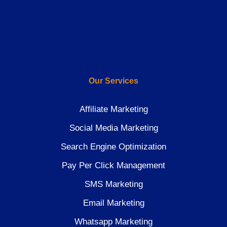
Our Services
Affiliate Marketing
Social Media Marketing
Search Engine Optimization
Pay Per Click Management
SMS Marketing
Email Marketing
Whatsapp Marketing