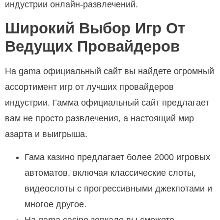
индустрии онлайн-развлечений.
Широкий Выбор Игр От
Ведущих Провайдеров
На gama официальный сайт вы найдете огромный
ассортимент игр от лучших провайдеров
индустрии. Гамма официальный сайт предлагает
вам не просто развлечения, а настоящий мир
азарта и выигрыша.
Гама казино предлагает более 2000 игровых
автоматов, включая классические слоты,
видеослоты с прогрессивными джекпотами и
многое другое.
На gama casino зеркало вы сможете