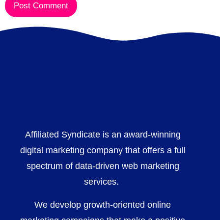
Affiliated Syndicate is an award-winning
digital marketing company that offers a full
spectrum of data-driven web marketing
services.
We develop growth-oriented online