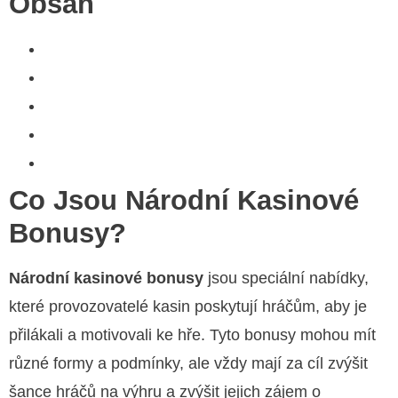
Obsah
Co Jsou Národní Kasinové Bonusy?
Typy Národních Kasinových Bonusů
Výhody Národních Kasinových Bonusů
Jak Využít Národní Kasinové Bonusy
Nejčastější Dotazy
Co Jsou Národní Kasinové
Bonusy?
Národní kasinové bonusy
jsou speciální nabídky,
které provozovatelé kasin poskytují hráčům, aby je
přilákali a motivovali ke hře. Tyto bonusy mohou mít
různé formy a podmínky, ale vždy mají za cíl zvýšit
šance hráčů na výhru a zvýšit jejich zájem o