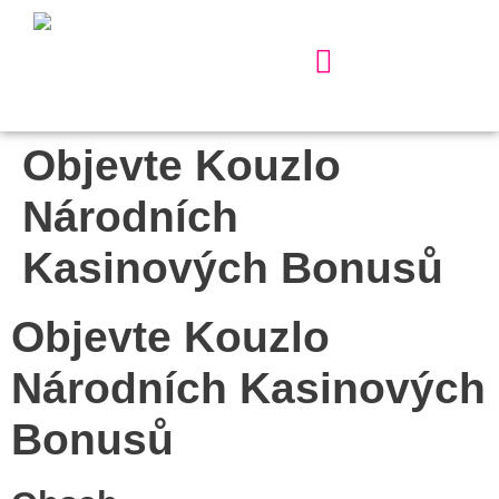
Our Services
About Us
Contact Us
Objevte Kouzlo
Národních
Kasinových Bonusů
Objevte Kouzlo
Národních Kasinových
Bonusů