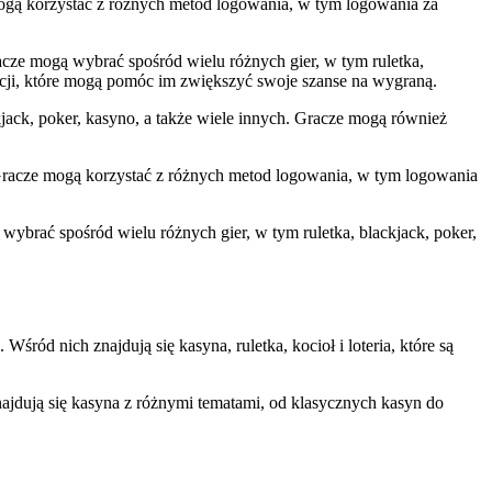
ogą korzystać z różnych metod logowania, w tym logowania za
acze mogą wybrać spośród wielu różnych gier, w tym ruletka,
mocji, które mogą pomóc im zwiększyć swoje szanse na wygraną.
kjack, poker, kasyno, a także wiele innych. Gracze mogą również
 Gracze mogą korzystać z różnych metod logowania, w tym logowania
ybrać spośród wielu różnych gier, w tym ruletka, blackjack, poker,
ród nich znajdują się kasyna, ruletka, kocioł i loteria, które są
ajdują się kasyna z różnymi tematami, od klasycznych kasyn do