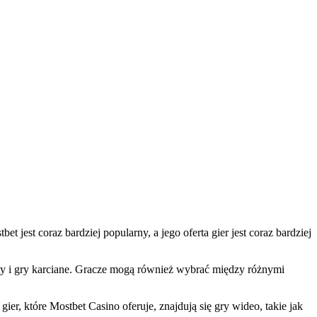
jest coraz bardziej popularny, a jego oferta gier jest coraz bardziej
 sloty i gry karciane. Gracze mogą również wybrać między różnymi
er, które Mostbet Casino oferuje, znajdują się gry wideo, takie jak