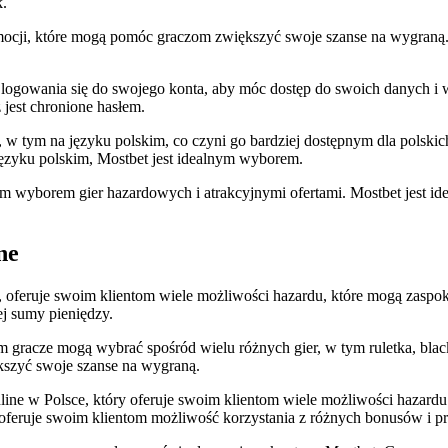
k.
omocji, które mogą pomóc graczom zwiększyć swoje szanse na wygraną. D
logowania się do swojego konta, aby móc dostęp do swoich danych i 
 jest chronione hasłem.
 w tym na języku polskim, co czyni go bardziej dostępnym dla polskich 
 języku polskim, Mostbet jest idealnym wyborem.
im wyborem gier hazardowych i atrakcyjnymi ofertami. Mostbet jest id
ne
e, oferuje swoim klientom wiele możliwości hazardu, które mogą zaspo
ej sumy pieniędzy.
m gracze mogą wybrać spośród wielu różnych gier, w tym ruletka, blac
kszyć swoje szanse na wygraną.
nline w Polsce, który oferuje swoim klientom wiele możliwości hazard
że oferuje swoim klientom możliwość korzystania z różnych bonusów i