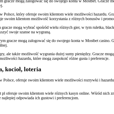
rym gracze mogą zalogować się do swojego konta w Mostbet. Gracze m
j.
 w Polsce, który oferuje swoim klientom wiele możliwości hazardu. Gr
feruje swoim klientom możliwość korzystania z różnych bonusów i pro
m gracze mogą wybrać spośród wielu różnych gier, w tym ruletka, blac
kszyć swoje szanse na wygraną.
tórym gracze mogą zalogować się do swojego konta w Mostbet casino.
lnej.
y, ale także możliwość wygrania dużej sumy pieniędzy. Gracze mogą w
możliwości hazardu, które mogą zaspokoić różne gusta i preferencje.
 kocioł, loteria
Polsce, oferuje swoim klientom wiele możliwości rozrywki i hazardu. Wś
 pl oferuje swoim klientom wiele różnych kasyn online. Wśród nich zn
 najlepiej odpowiada ich gustowi i preferencjom.