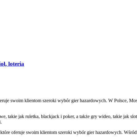
ł, loteria
ruje swoim klientom szeroki wybór gier hazardowych. W Polsce, Mostbet 
we, takie jak ruletka, blackjack i poker, a także gry wideo, takie jak
.
które oferuje swoim klientom szeroki wybór gier hazardowych. Wśród gi