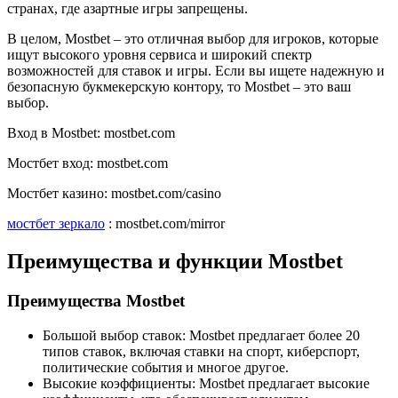
странах, где азартные игры запрещены.
В целом, Mostbet – это отличная выбор для игроков, которые
ищут высокого уровня сервиса и широкий спектр
возможностей для ставок и игры. Если вы ищете надежную и
безопасную букмекерскую контору, то Mostbet – это ваш
выбор.
Вход в Mostbet: mostbet.com
Мостбет вход: mostbet.com
Мостбет казино: mostbet.com/casino
мостбет зеркало
: mostbet.com/mirror
Преимущества и функции Mostbet
Преимущества Mostbet
Большой выбор ставок: Mostbet предлагает более 20
типов ставок, включая ставки на спорт, киберспорт,
политические события и многое другое.
Высокие коэффициенты: Mostbet предлагает высокие