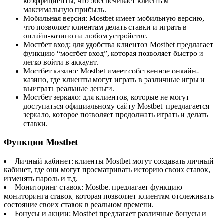
коэффициенты, что обеспечивает клиентам
максимальную прибыль.
Мобильная версия: Mostbet имеет мобильную версию,
что позволяет клиентам делать ставки и играть в
онлайн-казино на любом устройстве.
Мостбет вход: для удобства клиентов Mostbet предлагает
функцию “мостбет вход”, которая позволяет быстро и
легко войти в аккаунт.
Мостбет казино: Mostbet имеет собственное онлайн-
казино, где клиенты могут играть в различные игры и
выиграть реальные деньги.
Мостбет зеркало: для клиентов, которые не могут
доступаться официальному сайту Mostbet, предлагается
зеркало, которое позволяет продолжать играть и делать
ставки.
Функции Mostbet
Личный кабинет: клиенты Mostbet могут создавать личный
кабинет, где они могут просматривать историю своих ставок,
изменять пароль и т.д.
Мониторинг ставок: Mostbet предлагает функцию
мониторинга ставок, которая позволяет клиентам отслеживать
состояние своих ставок в реальном времени.
Бонусы и акции: Mostbet предлагает различные бонусы и