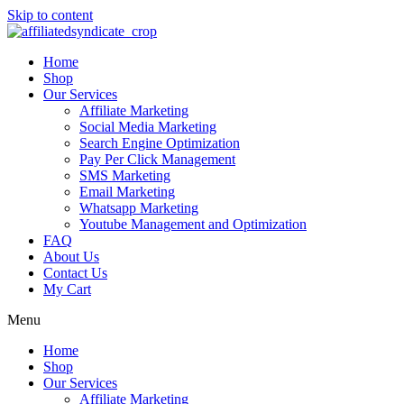
Skip to content
Home
Shop
Our Services
Affiliate Marketing
Social Media Marketing
Search Engine Optimization
Pay Per Click Management
SMS Marketing
Email Marketing
Whatsapp Marketing
Youtube Management and Optimization
FAQ
About Us
Contact Us
My Cart
Menu
Home
Shop
Our Services
Affiliate Marketing