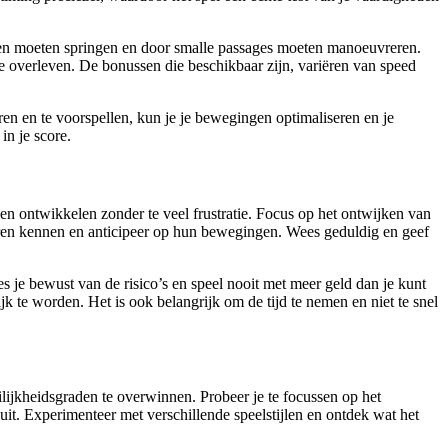
aten moeten springen en door smalle passages moeten manoeuvreren.
te overleven. De bonussen die beschikbaar zijn, variëren van speed
ren en te voorspellen, kun je je bewegingen optimaliseren en je
in je score.
en ontwikkelen zonder te veel frustratie. Focus op het ontwijken van
eren kennen en anticipeer op hun bewegingen. Wees geduldig en geef
s je bewust van de risico’s en speel nooit met meer geld dan je kunt
k te worden. Het is ook belangrijk om de tijd te nemen en niet te snel
ilijkheidsgraden te overwinnen. Probeer je te focussen op het
t. Experimenteer met verschillende speelstijlen en ontdek wat het