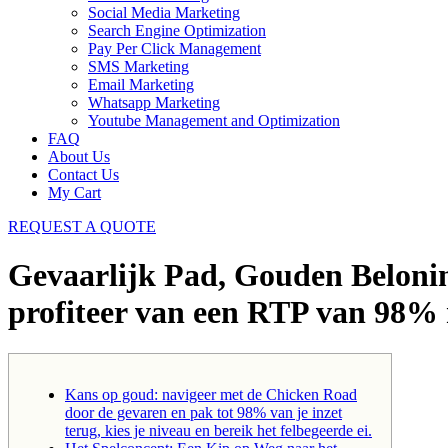
Social Media Marketing
Search Engine Optimization
Pay Per Click Management
SMS Marketing
Email Marketing
Whatsapp Marketing
Youtube Management and Optimization
FAQ
About Us
Contact Us
My Cart
REQUEST A QUOTE
Gevaarlijk Pad, Gouden Belonin
profiteer van een RTP van 98% m
Kans op goud: navigeer met de Chicken Road
door de gevaren en pak tot 98% van je inzet
terug, kies je niveau en bereik het felbegeerde ei.