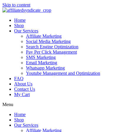
Skip to content
Home
Shop
Our Services
Affiliate Marketing
Social Media Marketing
Search Engine Optimization
Pay Per Click Management
SMS Marketing
Email Marketing
Whatsapp Marketing
Youtube Management and Optimization
FAQ
About Us
Contact Us
My Cart
Menu
Home
Shop
Our Services
Affiliate Marketing