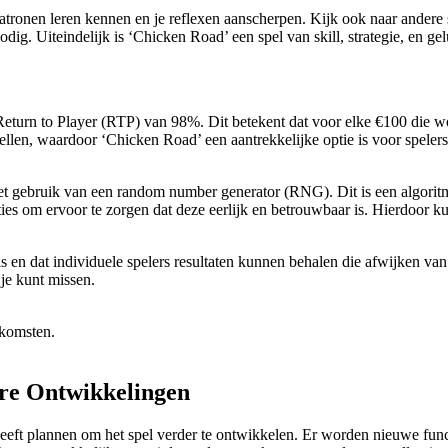
atronen leren kennen en je reflexen aanscherpen. Kijk ook naar andere 
dig. Uiteindelijk is ‘Chicken Road’ een spel van skill, strategie, en gel
eturn to Player (RTP) van 98%. Dit betekent dat voor elke €100 die wo
ellen, waardoor ‘Chicken Road’ een aantrekkelijke optie is voor speler
 gebruik van een random number generator (RNG). Dit is een algoritme 
s om ervoor te zorgen dat deze eerlijk en betrouwbaar is. Hierdoor kunn
 en dat individuele spelers resultaten kunnen behalen die afwijken van
je kunt missen.
komsten.
re Ontwikkelingen
eeft plannen om het spel verder te ontwikkelen. Er worden nieuwe fun