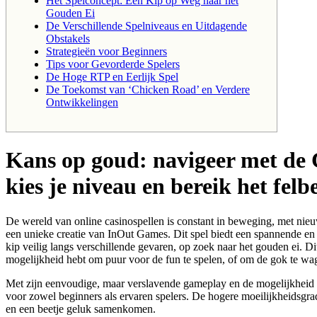
Het Spelconcept: Een Kip op Weg naar het
Gouden Ei
De Verschillende Spelniveaus en Uitdagende
Obstakels
Strategieën voor Beginners
Tips voor Gevorderde Spelers
De Hoge RTP en Eerlijk Spel
De Toekomst van ‘Chicken Road’ en Verdere
Ontwikkelingen
Kans op goud: navigeer met de 
kies je niveau en bereik het felb
De wereld van online casinospellen is constant in beweging, met nieu
een unieke creatie van InOut Games. Dit spel biedt een spannende en
kip veilig langs verschillende gevaren, op zoek naar het gouden ei. Dit 
mogelijkheid hebt om puur voor de fun te spelen, of om de gok te wa
Met zijn eenvoudige, maar verslavende gameplay en de mogelijkheid om
voor zowel beginners als ervaren spelers. De hogere moeilijkheidsgrad
en een beetje geluk samenkomen.