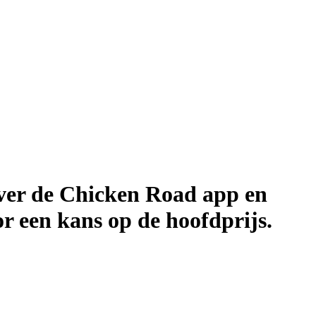
over de Chicken Road app en
r een kans op de hoofdprijs.