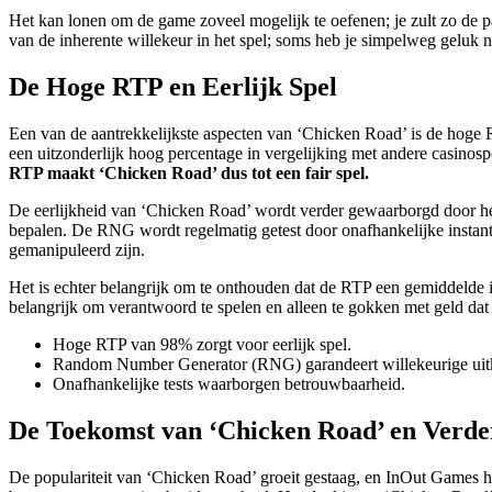
Het kan lonen om de game zoveel mogelijk te oefenen; je zult zo de p
van de inherente willekeur in het spel; soms heb je simpelweg geluk no
De Hoge RTP en Eerlijk Spel
Een van de aantrekkelijkste aspecten van ‘Chicken Road’ is de hoge R
een uitzonderlijk hoog percentage in vergelijking met andere casinosp
RTP maakt ‘Chicken Road’ dus tot een fair spel.
De eerlijkheid van ‘Chicken Road’ wordt verder gewaarborgd door het
bepalen. De RNG wordt regelmatig getest door onafhankelijke instantie
gemanipuleerd zijn.
Het is echter belangrijk om te onthouden dat de RTP een gemiddelde is
belangrijk om verantwoord te spelen en alleen te gokken met geld dat 
Hoge RTP van 98% zorgt voor eerlijk spel.
Random Number Generator (RNG) garandeert willekeurige uit
Onafhankelijke tests waarborgen betrouwbaarheid.
De Toekomst van ‘Chicken Road’ en Verde
De populariteit van ‘Chicken Road’ groeit gestaag, en InOut Games h