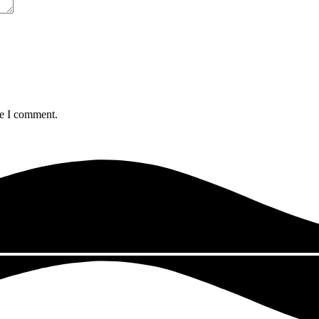
me I comment.