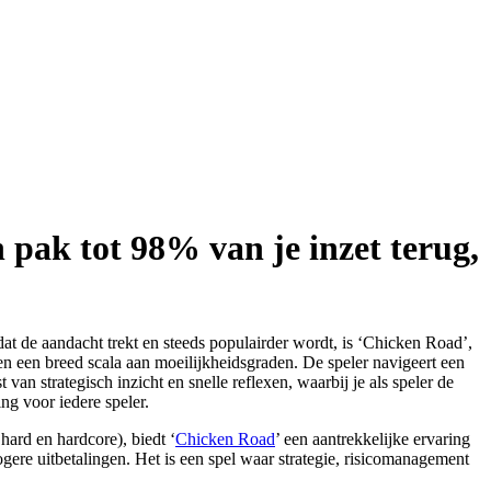
pak tot 98% van je inzet terug,
at de aandacht trekt en steeds populairder wordt, is ‘Chicken Road’,
n een breed scala aan moeilijkheidsgraden. De speler navigeert een
 van strategisch inzicht en snelle reflexen, waarbij je als speler de
ng voor iedere speler.
ard en hardcore), biedt ‘
Chicken Road
’ een aantrekkelijke ervaring
gere uitbetalingen. Het is een spel waar strategie, risicomanagement