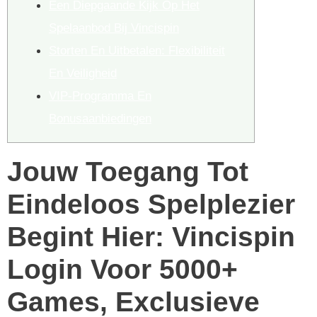
Een Diepgaande Kijk Op Het
Spelaanbod Bij Vincispin
Storten En Uitbetalen: Flexibiliteit
En Veiligheid
VIP-Programma En
Bonusaanbiedingen
Jouw Toegang Tot
Eindeloos Spelplezier
Begint Hier: Vincispin
Login Voor 5000+
Games, Exclusieve