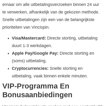
ernaar om alle uitbetalingsverzoeken binnen 24 uur
te verwerken, afhankelijk van de gekozen methode.
Snelle uitbetalingen zijn een van de belangrijkste
prioriteiten van Vincispin.
Visa/Mastercard:
Directe storting, uitbetaling
duurt 1-3 werkdagen.
Apple Pay/Google Pay:
Directe storting en
(soms) uitbetaling.
Cryptocurrencies:
Snelle storting en
uitbetaling, vaak binnen enkele minuten.
VIP-Programma En
Bonusaanbiedingen