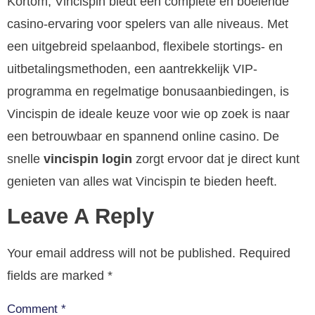
Kortom, Vincispin biedt een complete en boeiende
casino-ervaring voor spelers van alle niveaus. Met
een uitgebreid spelaanbod, flexibele stortings- en
uitbetalingsmethoden, een aantrekkelijk VIP-
programma en regelmatige bonusaanbiedingen, is
Vincispin de ideale keuze voor wie op zoek is naar
een betrouwbaar en spannend online casino. De
snelle
vincispin login
zorgt ervoor dat je direct kunt
genieten van alles wat Vincispin te bieden heeft.
Leave A Reply
Your email address will not be published.
Required
fields are marked
*
Comment
*