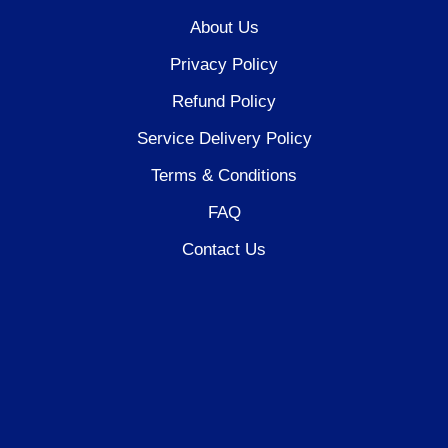
About Us
Privacy Policy
Refund Policy
Service Delivery Policy
Terms & Conditions
FAQ
Contact Us