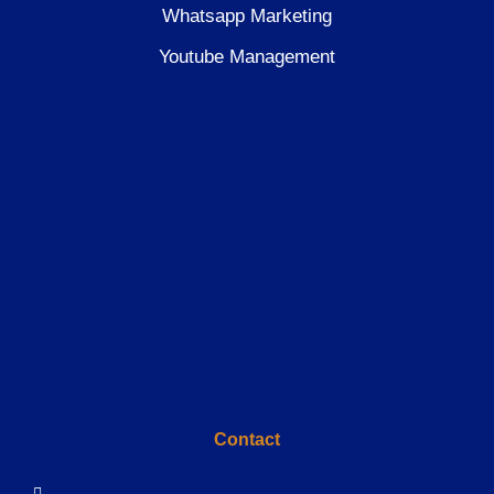
Whatsapp Marketing
Youtube Management
Contact