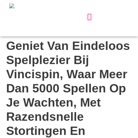
Our Services
About Us
Contact Us
Geniet Van Eindeloos
Spelplezier Bij
Vincispin, Waar Meer
Dan 5000 Spellen Op
Je Wachten, Met
Razendsnelle
Stortingen En