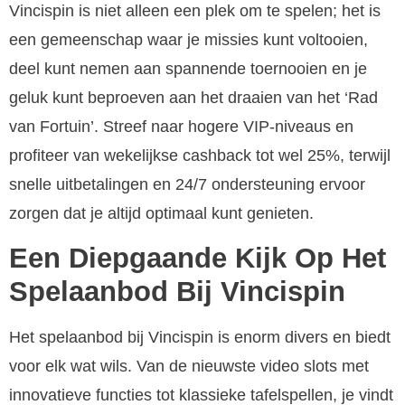
Vincispin is niet alleen een plek om te spelen; het is
een gemeenschap waar je missies kunt voltooien,
deel kunt nemen aan spannende toernooien en je
geluk kunt beproeven aan het draaien van het ‘Rad
van Fortuin’. Streef naar hogere VIP-niveaus en
profiteer van wekelijkse cashback tot wel 25%, terwijl
snelle uitbetalingen en 24/7 ondersteuning ervoor
zorgen dat je altijd optimaal kunt genieten.
Een Diepgaande Kijk Op Het
Spelaanbod Bij Vincispin
Het spelaanbod bij Vincispin is enorm divers en biedt
voor elk wat wils. Van de nieuwste video slots met
innovatieve functies tot klassieke tafelspellen, je vindt