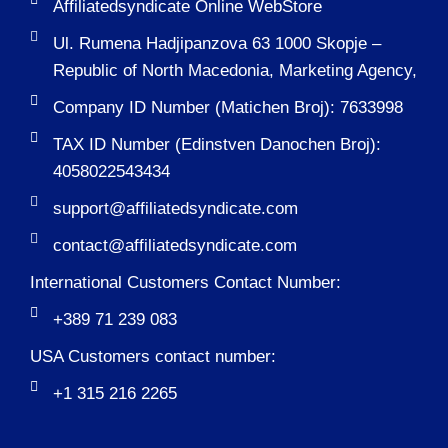
Affiliatedsyndicate Online WebStore
Ul. Rumena Hadjipanzova 63 1000 Skopje –
Republic of North Macedonia, Marketing Agency,
Company ID Number (Matichen Broj): 7633998
TAX ID Number (Edinstven Danochen Broj):
4058022543434
support@affiliatedsyndicate.com
contact@affiliatedsyndicate.com
International Customers Contact Number:
+389 71 239 083
USA Customers contact number:
+1 315 216 2265