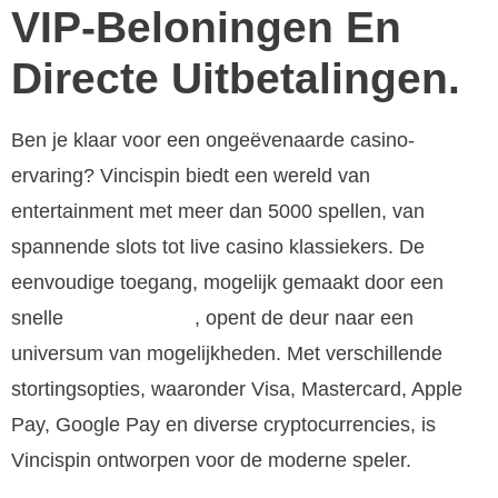
VIP-Beloningen En
Directe Uitbetalingen.
Ben je klaar voor een ongeëvenaarde casino-
ervaring? Vincispin biedt een wereld van
entertainment met meer dan 5000 spellen, van
spannende slots tot live casino klassiekers. De
eenvoudige toegang, mogelijk gemaakt door een
snelle
, opent de deur naar een
Vincispin Login
universum van mogelijkheden. Met verschillende
stortingsopties, waaronder Visa, Mastercard, Apple
Pay, Google Pay en diverse cryptocurrencies, is
Vincispin ontworpen voor de moderne speler.