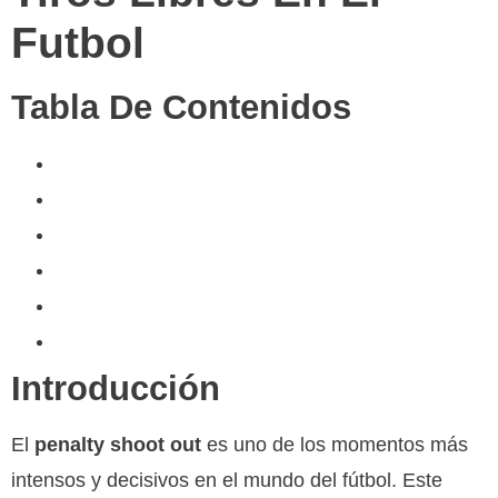
Futbol
Tabla De Contenidos
Introducción
Historia De Los Tiros Libres
Técnicas Y Estrategias
Psicología Del Tiro
Claves Para El Éxito
Conclusión
Introducción
El
penalty shoot out
es uno de los momentos más
intensos y decisivos en el mundo del fútbol. Este