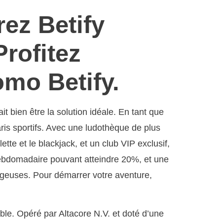
ez Betify
rofitez
mo Betify.
t bien être la solution idéale. En tant que
ris sportifs. Avec une ludothèque de plus
te et le blackjack, et un club VIP exclusif,
hebdomadaire pouvant atteindre 20%, et une
tageuses. Pour démarrer votre aventure,
le. Opéré par Altacore N.V. et doté d’une