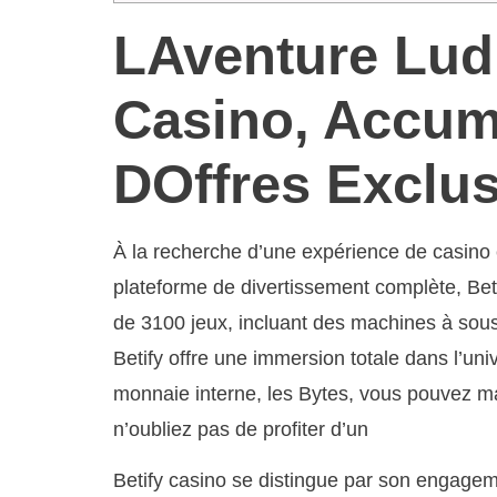
LAventure Ludi
Casino, Accumu
DOffres Exclus
À la recherche d’une expérience de casino en
plateforme de divertissement complète, Beti
de 3100 jeux, incluant des machines à sous 
Betify offre une immersion totale dans l’u
monnaie interne, les Bytes, vous pouvez ma
n’oubliez pas de profiter d’un
Code Promo Be
Betify casino se distingue par son engagem