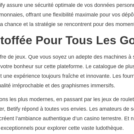
ify assure une sécurité optimale de vos données personn
ptomonnaies, offrant une flexibilité maximale pour vos dép
 la chance et la stratégie se rencontrent pour des moment
toffée Pour Tous Les G
n offre de jeux. Que vous soyez un adepte des machines à
 votre bonheur sur cette plateforme. Le catalogue de plu
t une expérience toujours fraîche et innovante. Les four
lité irréprochable et des graphismes immersifs.
ns les plus modernes, en passant par les jeux de roulet
oker, Betify répond à toutes vos envies. Les amateurs de 
créent l’ambiance authentique d’un casino terrestre. Et n’
 exceptionnels pour explorer cette vaste ludothèque.