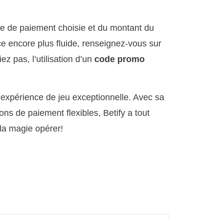
ode de paiement choisie et du montant du
ce encore plus fluide, renseignez-vous sur
ez pas, l’utilisation d’un
code promo
 expérience de jeu exceptionnelle. Avec sa
s de paiement flexibles, Betify a tout
 la magie opérer!