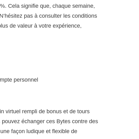
%. Cela signifie que, chaque semaine,
hésitez pas à consulter les conditions
 plus de valeur à votre expérience,
ompte personnel
n virtuel rempli de bonus et de tours
us pouvez échanger ces Bytes contre des
une façon ludique et flexible de