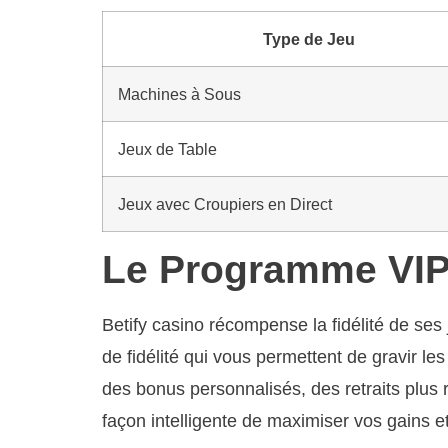
Type de Jeu
Machines à Sous
Jeux de Table
Jeux avec Croupiers en Direct
Le Programme VIP
Betify casino récompense la fidélité de se
de fidélité qui vous permettent de gravir 
des bonus personnalisés, des retraits plus 
façon intelligente de maximiser vos gains e