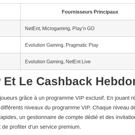
Fournisseurs Principaux
NetEnt, Microgaming, Play’n GO
Evolution Gaming, Pragmatic Play
Evolution Gaming, NetEnt Live
 Et Le Cashback Hebdo
s joueurs grâce à un programme VIP exclusif. En jouant 
les différents niveaux du programme VIP. Chaque niveau d
rapides, un gestionnaire de compte dédié et des invitati
t de profiter d’un service premium.