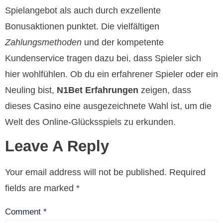
Spielangebot als auch durch exzellente
Bonusaktionen punktet. Die vielfältigen
Zahlungsmethoden
und der kompetente
Kundenservice tragen dazu bei, dass Spieler sich
hier wohlfühlen. Ob du ein erfahrener Spieler oder ein
Neuling bist,
N1Bet Erfahrungen
zeigen, dass
dieses Casino eine ausgezeichnete Wahl ist, um die
Welt des Online-Glücksspiels zu erkunden.
Leave A Reply
Your email address will not be published.
Required
fields are marked
*
Comment
*