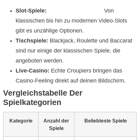
Slot-Spiele:
Von
N1betdeutschland.com
klassischen bis hin zu modernen Video-Slots
gibt es unzählige Optionen.
Tischspiele:
Blackjack, Roulette und Baccarat
sind nur einige der klassischen Spiele, die
angeboten werden.
Live-Casino:
Echte Croupiers bringen das
Casino-Feeling direkt auf deinen Bildschirm.
Vergleichstabelle Der
Spielkategorien
Kategorie
Anzahl der
Beliebteste Spiele
Spiele