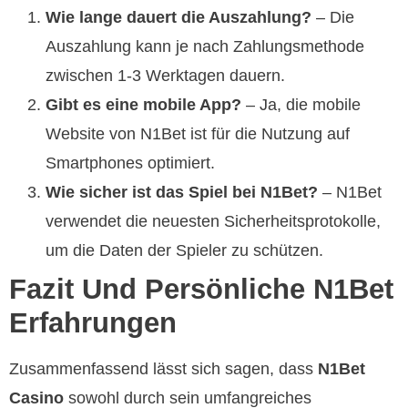
Wie lange dauert die Auszahlung?
– Die
Auszahlung kann je nach Zahlungsmethode
zwischen 1-3 Werktagen dauern.
Gibt es eine mobile App?
– Ja, die mobile
Website von N1Bet ist für die Nutzung auf
Smartphones optimiert.
Wie sicher ist das Spiel bei N1Bet?
– N1Bet
verwendet die neuesten Sicherheitsprotokolle,
um die Daten der Spieler zu schützen.
Fazit Und Persönliche N1Bet
Erfahrungen
Zusammenfassend lässt sich sagen, dass
N1Bet
Casino
sowohl durch sein umfangreiches