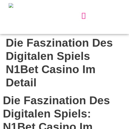
Our Services
About Us
Contact Us
Die Faszination Des
Digitalen Spiels
N1Bet Casino Im
Detail
Die Faszination Des
Digitalen Spiels:
N1Bet Casino Im