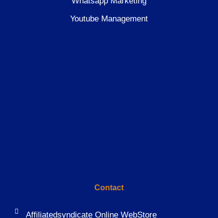
Whatsapp Marketing
Youtube Management
Contact
Affiliatedsyndicate Online WebStore