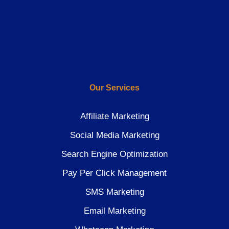
Our Services
Affiliate Marketing
Social Media Marketing
Search Engine Optimization
Pay Per Click Management
SMS Marketing
Email Marketing