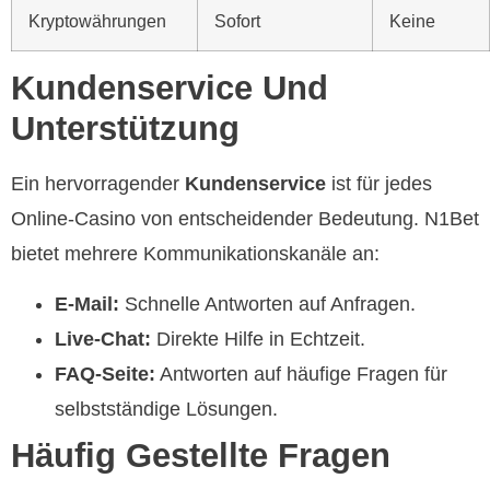
Kryptowährungen
Sofort
Keine
Kundenservice Und
Unterstützung
Ein hervorragender
Kundenservice
ist für jedes
Online-Casino von entscheidender Bedeutung. N1Bet
bietet mehrere Kommunikationskanäle an:
E-Mail:
Schnelle Antworten auf Anfragen.
Live-Chat:
Direkte Hilfe in Echtzeit.
FAQ-Seite:
Antworten auf häufige Fragen für
selbstständige Lösungen.
Häufig Gestellte Fragen