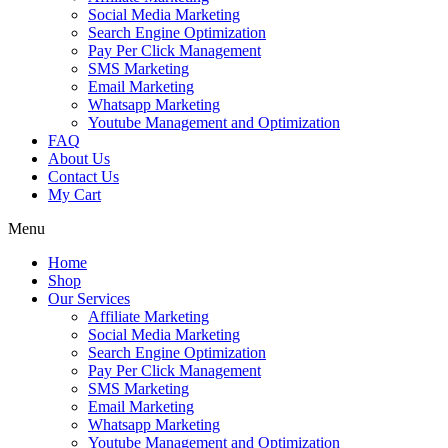
Social Media Marketing
Search Engine Optimization
Pay Per Click Management
SMS Marketing
Email Marketing
Whatsapp Marketing
Youtube Management and Optimization
FAQ
About Us
Contact Us
My Cart
Menu
Home
Shop
Our Services
Affiliate Marketing
Social Media Marketing
Search Engine Optimization
Pay Per Click Management
SMS Marketing
Email Marketing
Whatsapp Marketing
Youtube Management and Optimization