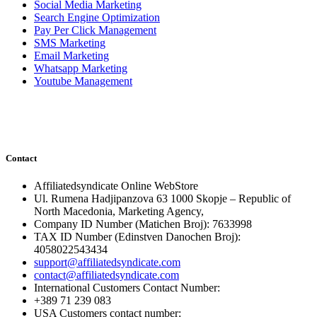
Social Media Marketing
Search Engine Optimization
Pay Per Click Management
SMS Marketing
Email Marketing
Whatsapp Marketing
Youtube Management
Contact
Affiliatedsyndicate Online WebStore
Ul. Rumena Hadjipanzova 63 1000 Skopje – Republic of
North Macedonia, Marketing Agency,
Company ID Number (Matichen Broj): 7633998
TAX ID Number (Edinstven Danochen Broj):
4058022543434
support@affiliatedsyndicate.com
contact@affiliatedsyndicate.com
International Customers Contact Number:
+389 71 239 083
USA Customers contact number: