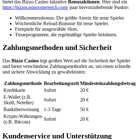
bietet das Bizzo Casino lukrative
Bonusaktionen
. Hier sind ein
https://bizzocasinoosterreich.com/
paar hervorzuhebende Punkte:
Willkommensbonus: Der größte Anreiz für neue Spieler.
Wöchentliche Reload-Bonusse für treue Spieler.
Freispiele für ausgewählte Slots.
Treueprogramme, die regelmäßige Spieler belohnen.
Zahlungsmethoden und Sicherheit
Das
Bizzo Casino
legt großen Wert auf die Sicherheit der Spieler
und bietet verschiedene Zahlungsmethoden an, um einen schnelle
und sichere Abwicklung zu gewährleisten:
Zahlungsmethode
Bearbeitungszeit
Mindesteinzahlungsbetrag
Kreditkarte
Sofort
20 €
E-Wallet (z.B.
Sofort
20 €
Skrill, Neteller)
Banküberweisung
1-3 Tage
50 €
Krypto-Währungen
Sofort
20 €
(z.B. Bitcoin)
Kundenservice und Unterstützung