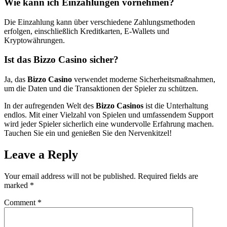
Wie kann ich Einzahlungen vornehmen?
Die Einzahlung kann über verschiedene Zahlungsmethoden
erfolgen, einschließlich Kreditkarten, E-Wallets und
Kryptowährungen.
Ist das Bizzo Casino sicher?
Ja, das
Bizzo Casino
verwendet moderne Sicherheitsmaßnahmen,
um die Daten und die Transaktionen der Spieler zu schützen.
In der aufregenden Welt des
Bizzo Casinos
ist die Unterhaltung
endlos. Mit einer Vielzahl von Spielen und umfassendem Support
wird jeder Spieler sicherlich eine wundervolle Erfahrung machen.
Tauchen Sie ein und genießen Sie den Nervenkitzel!
Leave a Reply
Your email address will not be published.
Required fields are
marked
*
Comment
*