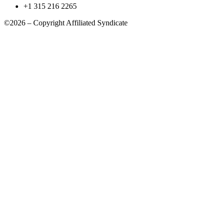
+1 315 216 2265
©2026 – Copyright Affiliated Syndicate