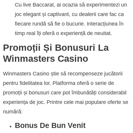
Cu live Baccarat, ai ocazia să experimentezi un
joc elegant și captivant, cu dealerii care fac ca
fiecare rundă să fie o bucurie. Interacțiunea în
timp real îți oferă o experiență de neuitat.
Promoții Și Bonusuri La
Winmasters Casino
Winmasters Casino știe să recompenseze jucătorii
pentru fidelitatea lor. Platforma oferă o serie de
promoții și bonusuri care pot îmbunătăți considerabil
experiența de joc. Printre cele mai populare oferte se
numără:
Bonus De Bun Venit