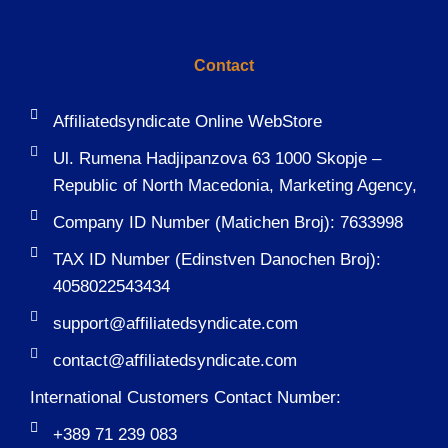
Contact
Affiliatedsyndicate Online WebStore
Ul. Rumena Hadjipanzova 63 1000 Skopje –
Republic of North Macedonia, Marketing Agency,
Company ID Number (Matichen Broj): 7633998
TAX ID Number (Edinstven Danochen Broj):
4058022543434
support@affiliatedsyndicate.com
contact@affiliatedsyndicate.com
International Customers Contact Number:
+389 71 239 083