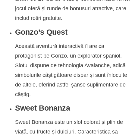
jocul oferă și runde de bonusuri atractive, care
includ rotiri gratuite.
Gonzo’s Quest
Această aventură interactivă îl are ca
protagonist pe Gonzo, un explorator spaniol.
Slotul dispune de tehnologia Avalanche, adică
simbolurile câștigătoare dispar și sunt înlocuite
de altele, oferind astfel șanse suplimentare de
câștig.
Sweet Bonanza
Sweet Bonanza este un slot colorat și plin de
viață, cu fructe și dulciuri. Caracteristica sa