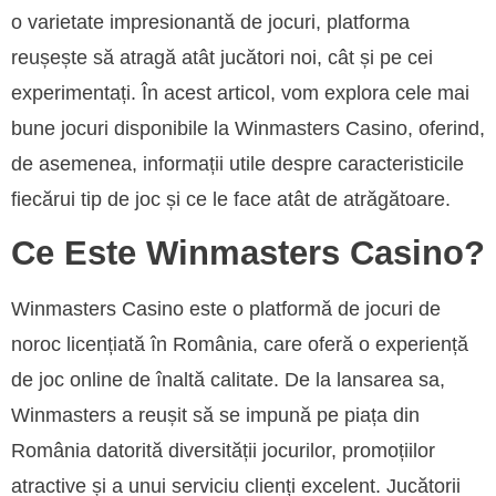
o varietate impresionantă de jocuri, platforma
reușește să atragă atât jucători noi, cât și pe cei
experimentați. În acest articol, vom explora cele mai
bune jocuri disponibile la Winmasters Casino, oferind,
de asemenea, informații utile despre caracteristicile
fiecărui tip de joc și ce le face atât de atrăgătoare.
Ce Este Winmasters Casino?
Winmasters Casino este o platformă de jocuri de
noroc licențiată în România, care oferă o experiență
de joc online de înaltă calitate. De la lansarea sa,
Winmasters a reușit să se impună pe piața din
România datorită diversității jocurilor, promoțiilor
atractive și a unui serviciu clienți excelent. Jucătorii