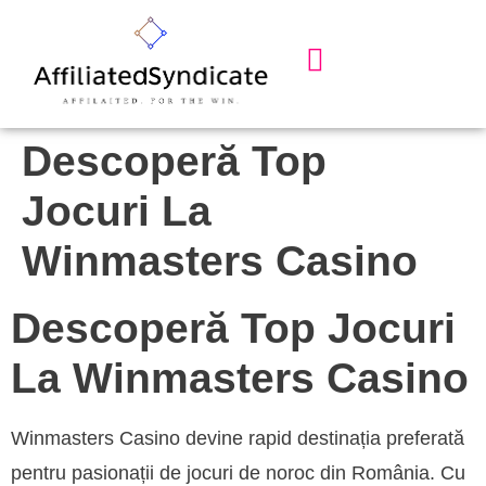
Our Services
About Us
Contact Us
Descoperă Top
Jocuri La
Winmasters Casino
Descoperă Top Jocuri
La Winmasters Casino
Winmasters Casino devine rapid destinația preferată
pentru pasionații de jocuri de noroc din România. Cu