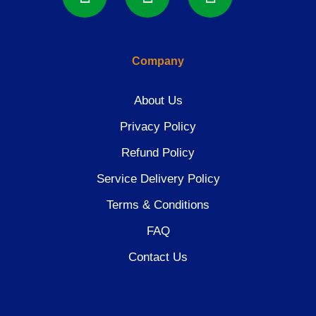
Company
About Us
Privacy Policy
Refund Policy
Service Delivery Policy
Terms & Conditions
FAQ
Contact Us