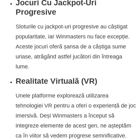
Jocuri Cu Jackpot-Uri
Progresive
Sloturile cu jackpot-uri progresive au câștigat
popularitate, iar Winmasters nu face excepție.
Aceste jocuri oferă șansa de a câștiga sume
uriase, atrăgând astfel jucători din întreaga
lume.
Realitate Virtuală (VR)
Unele platforme explorează utilizarea
tehnologiei VR pentru a oferi o experiență de joc
imersivă. Deși Winmasters a început să
integreze elemente de acest gen, ne așteptăm
ca în viitor să vedem progrese semnificative.