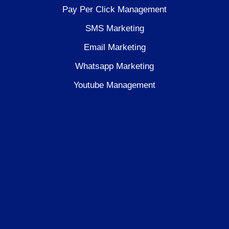
Pay Per Click Management
SMS Marketing
Email Marketing
Whatsapp Marketing
Youtube Management