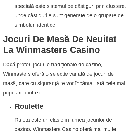
specială este sistemul de câștiguri prin clustere,
unde câștigurile sunt generate de o grupare de
simboluri identice.
Jocuri De Masă De Neuitat
La Winmasters Casino
Dacă preferi jocurile tradiționale de cazino,
Winmasters oferă o selecție variată de jocuri de
masă, care cu siguranță te vor încânta. Iată cele mai
populare dintre ele:
Roulette
Ruleta este un clasic în lumea jocurilor de
cazino. Winmasters Casino oferă mai multe