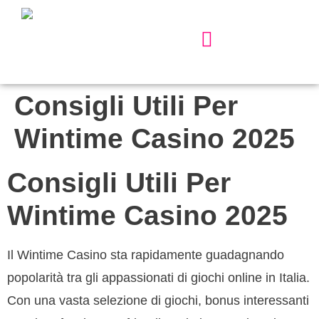
Our Services
About Us
Contact Us
Consigli Utili Per
Wintime Casino 2025
Consigli Utili Per
Wintime Casino 2025
Il Wintime Casino sta rapidamente guadagnando
popolarità tra gli appassionati di giochi online in Italia.
Con una vasta selezione di giochi, bonus interessanti