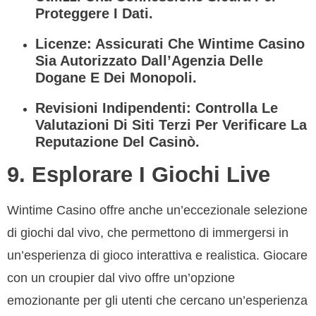
Proteggere I Dati.
Licenze: Assicurati Che Wintime Casino
Sia Autorizzato Dall’Agenzia Delle
Dogane E Dei Monopoli.
Revisioni Indipendenti: Controlla Le
Valutazioni Di Siti Terzi Per Verificare La
Reputazione Del Casinò.
9. Esplorare I Giochi Live
Wintime Casino offre anche un’eccezionale selezione
di giochi dal vivo, che permettono di immergersi in
un’esperienza di gioco interattiva e realistica. Giocare
con un croupier dal vivo offre un’opzione
emozionante per gli utenti che cercano un’esperienza