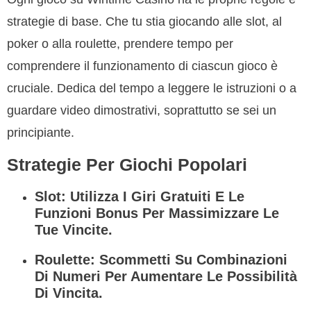
strategie di base. Che tu stia giocando alle slot, al
poker o alla roulette, prendere tempo per
comprendere il funzionamento di ciascun gioco è
cruciale. Dedica del tempo a leggere le istruzioni o a
guardare video dimostrativi, soprattutto se sei un
principiante.
Strategie Per Giochi Popolari
Slot: Utilizza I Giri Gratuiti E Le
Funzioni Bonus Per Massimizzare Le
Tue Vincite.
Roulette: Scommetti Su Combinazioni
Di Numeri Per Aumentare Le Possibilità
Di Vincita.