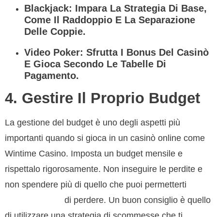
Blackjack: Impara La Strategia Di Base,
Come Il Raddoppio E La Separazione
Delle Coppie.
Video Poker: Sfrutta I Bonus Del Casinò
E Gioca Secondo Le Tabelle Di
Pagamento.
4. Gestire Il Proprio Budget
La gestione del budget è uno degli aspetti più
importanti quando si gioca in un casinò online come
Wintime Casino. Imposta un budget mensile e
rispettalo rigorosamente. Non inseguire le perdite e
non spendere più di quello che puoi permetterti
di perdere. Un buon consiglio è quello
Wintime Casino
di utilizzare una strategia di scommesse che ti