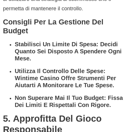
permetta di mantenere il controllo.
Consigli Per La Gestione Del
Budget
Stabilisci Un Limite Di Spesa: Decidi
Quanto Sei Disposto A Spendere Ogni
Mese.
Utilizza Il Controllo Delle Spese:
Wintime Casino Offre Strumenti Per
Aiutarti A Monitorare Le Tue Spese.
Non Superare Mai Il Tuo Budget: Fissa
Dei Limiti E Rispettali Con Rigore.
5. Approfitta Del Gioco
Responsabile