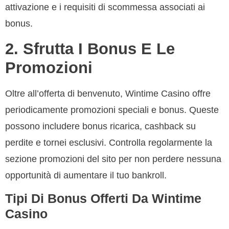
attivazione e i requisiti di scommessa associati ai
bonus.
2. Sfrutta I Bonus E Le
Promozioni
Oltre all’offerta di benvenuto, Wintime Casino offre
periodicamente promozioni speciali e bonus. Queste
possono includere bonus ricarica, cashback su
perdite e tornei esclusivi. Controlla regolarmente la
sezione promozioni del sito per non perdere nessuna
opportunità di aumentare il tuo bankroll.
Tipi Di Bonus Offerti Da Wintime
Casino