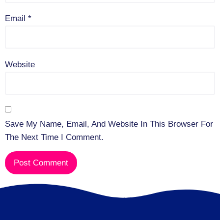
Email
*
Website
Save My Name, Email, And Website In This Browser For
The Next Time I Comment.