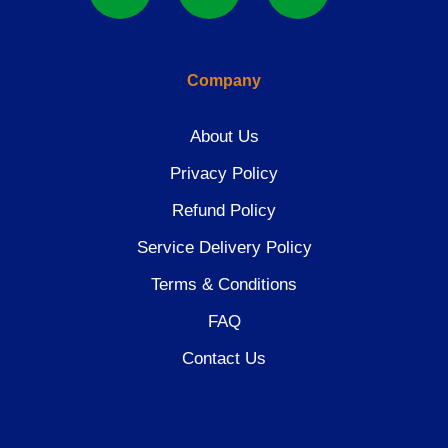
Company
About Us
Privacy Policy
Refund Policy
Service Delivery Policy
Terms & Conditions
FAQ
Contact Us