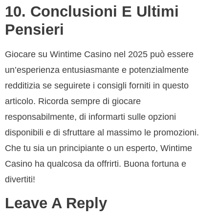
10. Conclusioni E Ultimi
Pensieri
Giocare su Wintime Casino nel 2025 può essere
un’esperienza entusiasmante e potenzialmente
redditizia se seguirete i consigli forniti in questo
articolo. Ricorda sempre di giocare
responsabilmente, di informarti sulle opzioni
disponibili e di sfruttare al massimo le promozioni.
Che tu sia un principiante o un esperto, Wintime
Casino ha qualcosa da offrirti. Buona fortuna e
divertiti!
Leave A Reply