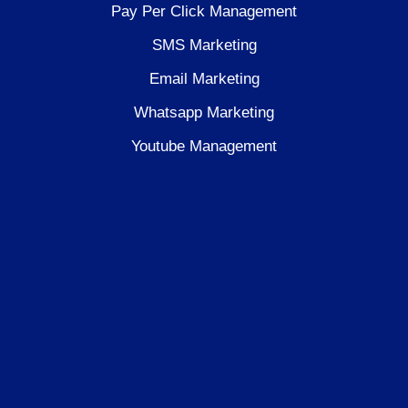
Pay Per Click Management
SMS Marketing
Email Marketing
Whatsapp Marketing
Youtube Management