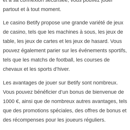
partout et à tout moment.
Le casino Betify propose une grande variété de jeux
de casino, tels que les machines à sous, les jeux de
table, les jeux de cartes et les jeux de hasard. Vous
pouvez également parier sur les événements sportifs,
tels que les matchs de football, les courses de
chevaux et les sports d’hiver.
Les avantages de jouer sur Betify sont nombreux.
Vous pouvez bénéficier d’un bonus de bienvenue de
1000 €, ainsi que de nombreux autres avantages, tels
que des promotions spéciales, des offres de bonus et
des récompenses pour les joueurs réguliers.