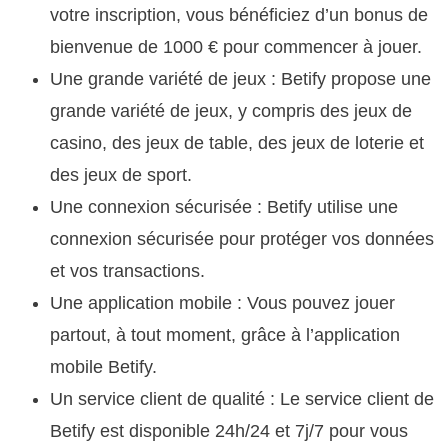
votre inscription, vous bénéficiez d’un bonus de
bienvenue de 1000 € pour commencer à jouer.
Une grande variété de jeux : Betify propose une
grande variété de jeux, y compris des jeux de
casino, des jeux de table, des jeux de loterie et
des jeux de sport.
Une connexion sécurisée : Betify utilise une
connexion sécurisée pour protéger vos données
et vos transactions.
Une application mobile : Vous pouvez jouer
partout, à tout moment, grâce à l’application
mobile Betify.
Un service client de qualité : Le service client de
Betify est disponible 24h/24 et 7j/7 pour vous