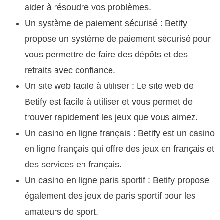
aider à résoudre vos problèmes.
Un système de paiement sécurisé : Betify
propose un système de paiement sécurisé pour
vous permettre de faire des dépôts et des
retraits avec confiance.
Un site web facile à utiliser : Le site web de
Betify est facile à utiliser et vous permet de
trouver rapidement les jeux que vous aimez.
Un casino en ligne français : Betify est un casino
en ligne français qui offre des jeux en français et
des services en français.
Un casino en ligne paris sportif : Betify propose
également des jeux de paris sportif pour les
amateurs de sport.