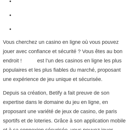
Jouez Sur Betify Avec 1000 €
Les Avantages De Jouer Sur Betify
Les Avantages De Jeu Sur Betify
Vous cherchez un casino en ligne où vous pouvez
jouer avec confiance et sécurité ? Vous êtes au bon
endroit !
est l’un des casinos en ligne les plus
Betify
populaires et les plus fiables du marché, proposant
une expérience de jeu unique et sécurisée.
Depuis sa création, Betify a fait preuve de son
expertise dans le domaine du jeu en ligne, en
proposant une variété de jeux de casino, de paris
sportifs et de loteries. Grâce à son application mobile
et à sa connexion sécurisée, vous pouvez jouer