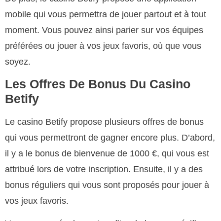
mobile qui vous permettra de jouer partout et à tout
moment. Vous pouvez ainsi parier sur vos équipes
préférées ou jouer à vos jeux favoris, où que vous
soyez.
Les Offres De Bonus Du Casino
Betify
Le casino Betify propose plusieurs offres de bonus
qui vous permettront de gagner encore plus. D’abord,
il y a le bonus de bienvenue de 1000 €, qui vous est
attribué lors de votre inscription. Ensuite, il y a des
bonus réguliers qui vous sont proposés pour jouer à
vos jeux favoris.