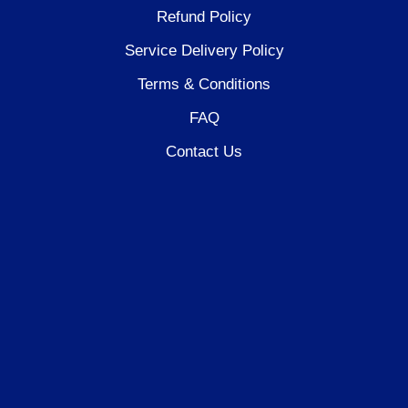
Refund Policy
Service Delivery Policy
Terms & Conditions
FAQ
Contact Us