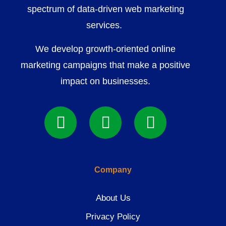
spectrum of data-driven web marketing
services.
We develop growth-oriented online
marketing campaigns that make a positive
impact on businesses.
Company
About Us
Privacy Policy