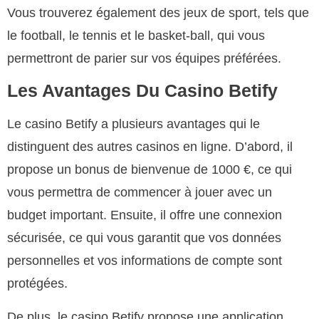
Vous trouverez également des jeux de sport, tels que
le football, le tennis et le basket-ball, qui vous
permettront de parier sur vos équipes préférées.
Les Avantages Du Casino Betify
Le casino Betify a plusieurs avantages qui le
distinguent des autres casinos en ligne. D’abord, il
propose un bonus de bienvenue de 1000 €, ce qui
vous permettra de commencer à jouer avec un
budget important. Ensuite, il offre une connexion
sécurisée, ce qui vous garantit que vos données
personnelles et vos informations de compte sont
protégées.
De plus, le casino Betify propose une application