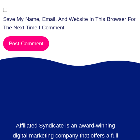
Save My Name, Email, And Website In This Browser For
The Next Time I Comment.
Affiliated Syndicate is an award-winning
digital marketing company that offers a full