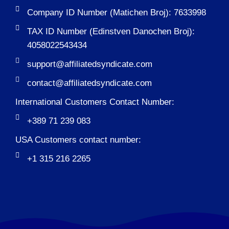
Company ID Number (Matichen Broj): 7633998
TAX ID Number (Edinstven Danochen Broj):
4058022543434
support@affiliatedsyndicate.com
contact@affiliatedsyndicate.com
International Customers Contact Number:
+389 71 239 083
USA Customers contact number:
+1 315 216 2265