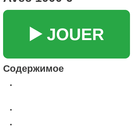
▶️ JOUER
Содержимое
Betify Casino En Ligne : Découvrez Les Secrets Du
Meilleur Casino En Ligne
Les Avantages Du Casino Betify
Les Offres De Bonus Du Casino Betify