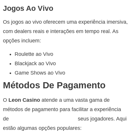
Jogos Ao Vivo
Os jogos ao vivo oferecem uma experiência imersiva,
com dealers reais e interações em tempo real. As
opções incluem:
Roulette ao Vivo
Blackjack ao Vivo
Game Shows ao Vivo
Métodos De Pagamento
O
Leon Casino
atende a uma vasta gama de
métodos de pagamento para facilitar a experiência
de
seus jogadores. Aqui
Https://leoncasinobrasil.com/
estão algumas opções populares: