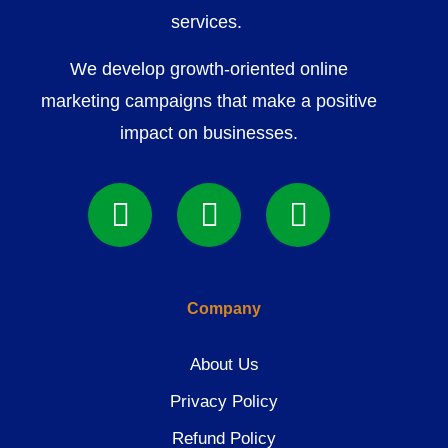
services.
We develop growth-oriented online
marketing campaigns that make a positive
impact on businesses.
Company
About Us
Privacy Policy
Refund Policy