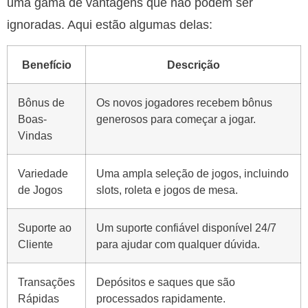
uma gama de vantagens que não podem ser
ignoradas. Aqui estão algumas delas:
Benefício
Descrição
Bônus de
Os novos jogadores recebem bônus
Boas-
generosos para começar a jogar.
Vindas
Variedade
Uma ampla seleção de jogos, incluindo
de Jogos
slots, roleta e jogos de mesa.
Suporte ao
Um suporte confiável disponível 24/7
Cliente
para ajudar com qualquer dúvida.
Transações
Depósitos e saques que são
Rápidas
processados rapidamente.