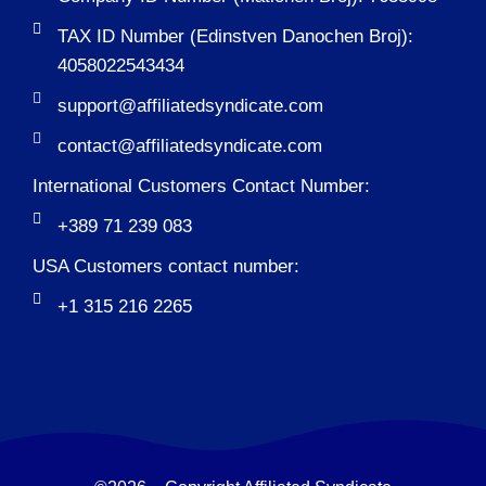
TAX ID Number (Edinstven Danochen Broj):
4058022543434
support@affiliatedsyndicate.com
contact@affiliatedsyndicate.com
International Customers Contact Number:
+389 71 239 083
USA Customers contact number:
+1 315 216 2265