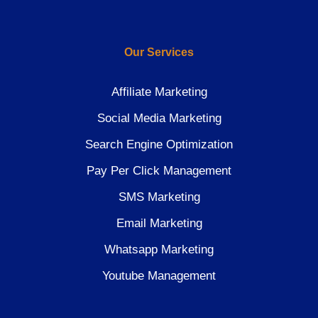
Our Services
Affiliate Marketing
Social Media Marketing
Search Engine Optimization
Pay Per Click Management
SMS Marketing
Email Marketing
Whatsapp Marketing
Youtube Management