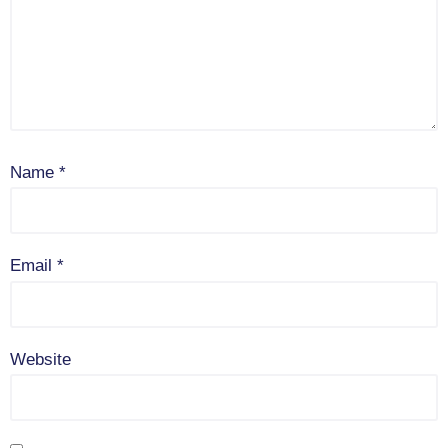
Name
*
Email
*
Website