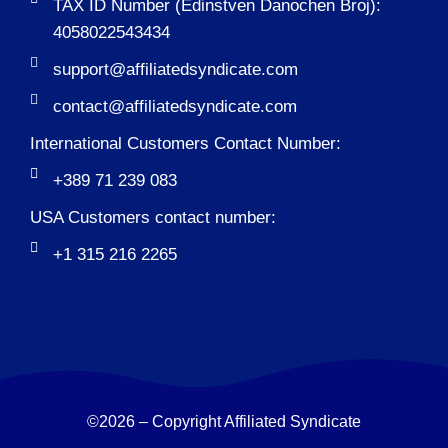
TAX ID Number (Edinstven Danochen Broj):
4058022543434
support@affiliatedsyndicate.com
contact@affiliatedsyndicate.com
International Customers Contact Number:
+389 71 239 083
USA Customers contact number:
+1 315 216 2265
©2026 – Copyright Affiliated Syndicate