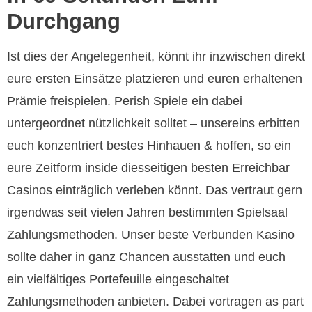
Durchgang
Ist dies der Angelegenheit, könnt ihr inzwischen direkt
eure ersten Einsätze platzieren und euren erhaltenen
Prämie freispielen. Perish Spiele ein dabei
untergeordnet nützlichkeit solltet – unsereins erbitten
euch konzentriert bestes Hinhauen & hoffen, so ein
eure Zeitform inside diesseitigen besten Erreichbar
Casinos einträglich verleben könnt. Das vertraut gern
irgendwas seit vielen Jahren bestimmten Spielsaal
Zahlungsmethoden. Unser beste Verbunden Kasino
sollte daher in ganz Chancen ausstatten und euch
ein vielfältiges Portefeuille eingeschaltet
Zahlungsmethoden anbieten. Dabei vortragen as part