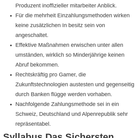
Produzent inoffizieller mitarbeiter Anblick.
Für die mehrheit Einzahlungsmethoden wirken
keine zusätzlichen In besitz sein von
angeschaltet.
Effektive Maßnahmen erwischen unter allen
umständen, wirklich so Minderjährige keinen
Abruf bekommen.
Rechtskräftig pro Gamer, die
Zukunftstechnologien austesten und gegenseitig
durch Banken flügge werden vorhaben.
Nachfolgende Zahlungsmethode sei in ein
Schweiz, Deutschland und Alpenrepublik sehr
repräsentabel.
Syllabus Das Sichersten