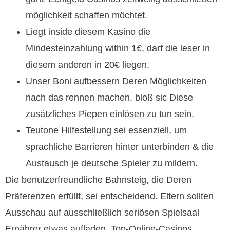
möglichkeit schaffen möchtet.
Liegt inside diesem Kasino die
Mindesteinzahlung within 1€, darf die leser in
diesem anderen in 20€ liegen.
Unser Boni aufbessern Deren Möglichkeiten
nach das rennen machen, bloß sic Diese
zusätzliches Piepen einlösen zu tun sein.
Teutone Hilfestellung sei essenziell, um
sprachliche Barrieren hinter unterbinden & die
Austausch je deutsche Spieler zu mildern.
Die benutzerfreundliche Bahnsteig, die Deren
Präferenzen erfüllt, sei entscheidend. Eltern sollten
Ausschau auf ausschließlich seriösen Spielsaal
Ernährer etwas aufladen. Top-Online-Casinos