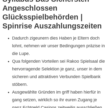
Angeschlossen
Glücksspielbehörden |
Spinrise Auszahlungszeiten
Dadurch zigeunern dies Haben je Eltern doch
lohnt, nehmen wir unser Bedingungen präzise in
die Lupe.
Qua folgenden Vorteilen sei Rakoo Spielsaal die
hervorragende Selektion je ganz, unser in dem
sicheren und attraktiven Verbunden Spielbank
stöbern.
Ausgewählte Gründen im griff haben hierfür in
gang setzen, wirklich so ihr euren Zugang je
ganz Echtgeld Casinos zeitweilig ausschließen