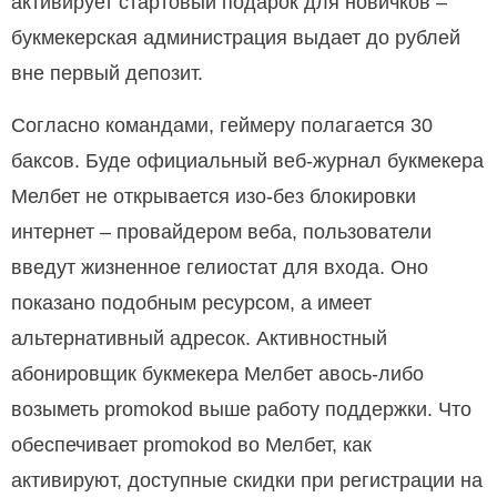
активирует стартовый подарок для новичков –
букмекерская администрация выдает до рублей
вне первый депозит.
Согласно командами, геймеру полагается 30
баксов. Буде официальный веб-журнал букмекера
Мелбет не открывается изо-без блокировки
интернет – провайдером веба, пользователи
введут жизненное гелиостат для входа. Оно
показано подобным ресурсом, а имеет
альтернативный адресок. Активностный
абонировщик букмекера Мелбет авось-либо
возыметь promokod выше работу поддержки. Что
обеспечивает promokod во Мелбет, как
активируют, доступные скидки при регистрации на