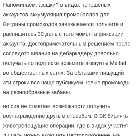
Напоминаем, аюшки? в видах неношеных
аккаунтов аккумуляция промобаллов для
Витрины промокодов завязывается получите и
распишитесь 30 день с того момента фиксации
аккаунта. Достопримечательным решением после
сосредоточивания на дебаркадеру довольно
получать по подписке возьмите аккаунты Melbet
во общественных сетях. За облаками пишущий
эти строки все чаще публикуем новые промокоды
на разнообразные забавы.
но сие не отметает возможности получить
вознаграждение другым способом. В БК бирлять
животрепещущие операции, где в видах участия
лишать можно включать местоположение. На