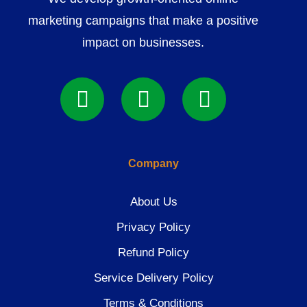
marketing campaigns that make a positive
impact on businesses.
Company
About Us
Privacy Policy
Refund Policy
Service Delivery Policy
Terms & Conditions