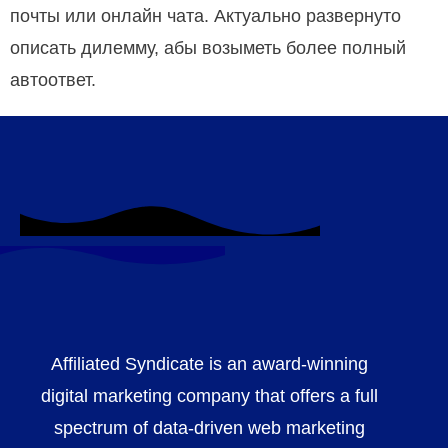
почты или онлайн чата. Актуально развернуто
описать дилемму, абы возыметь более полный
автоответ.
Affiliated Syndicate is an award-winning
digital marketing company that offers a full
spectrum of data-driven web marketing