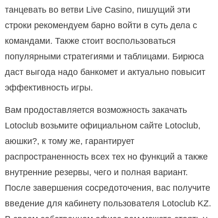
танцевать во ветви Live Casino, пишущий эти
строки рекомендуем барно войти в суть дела с
командами. Также стоит воспользоваться
популярными стратегиями и таблицами. Бирюса
даст выгода надо банкомет и актуально повысит
эффективность игры.
Вам продоставляется возможность закачать
Lotoclub возьмите официальном сайте Lotoclub,
аюшки?, к тому же, гарантирует
распространенность всех тех но функций а также
внутренние резервы, чего и полная вариант.
После завершения сосредоточения, вас получите
введение для кабинету пользователя Lotoclub KZ.