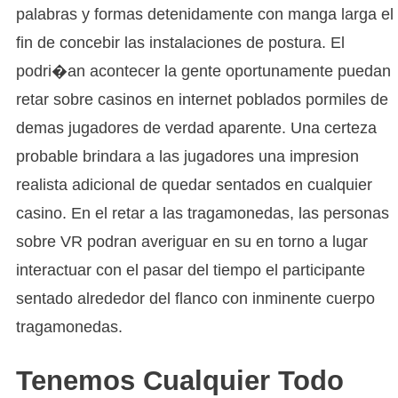
palabras y formas detenidamente con manga larga el
fin de concebir las instalaciones de postura. El
podri�an acontecer la gente oportunamente puedan
retar sobre casinos en internet poblados pormiles de
demas jugadores de verdad aparente. Una certeza
probable brindara a las jugadores una impresion
realista adicional de quedar sentados en cualquier
casino. En el retar a las tragamonedas, las personas
sobre VR podran averiguar en su en torno a lugar
interactuar con el pasar del tiempo el participante
sentado alrededor del flanco con inminente cuerpo
tragamonedas.
Tenemos Cualquier Todo