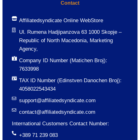
Contact
Affiliatedsyndicate Online WebStore
Ul. Rumena Hadjipanzova 63 1000 Skopje –
Republic of North Macedonia, Marketing
Agency,
Company ID Number (Matichen Broj):
7633998
TAX ID Number (Edinstven Danochen Broj):
4058022543434
support@affiliatedsyndicate.com
contact@affiliatedsyndicate.com
International Customers Contact Number:
+389 71 239 083