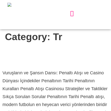
Our Services
About Us
Contact Us
Category:
Tr
Vuruşların Ve Şansın Dansı Penaltı Atışı Ve Casino
Dünyası
Vuruşların ve Şansın Dansı: Penaltı Atışı ve Casino
Dünyası İçindekiler Penaltının Tarihi Penaltının
Kuralları Penaltı Atışı Casinosu Stratejiler ve Taktikler
Sıkça Sorulan Sorular Penaltının Tarihi Penaltı atışı,
modern futbolun en heyecan verici yönlerinden biridir