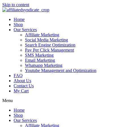
Skip to content
Home
Shop
Our Services
Affiliate Marketing
Social Media Marketing
Search Engine Optimization
Pay Per Click Management
SMS Marketing
Email Marketing
Whatsapp Marketing
Youtube Management and Optimization
FAQ
About Us
Contact Us
My Cart
Menu
Home
Shop
Our Services
Affiliate Marketing