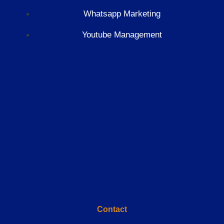
Whatsapp Marketing
Youtube Management
Contact