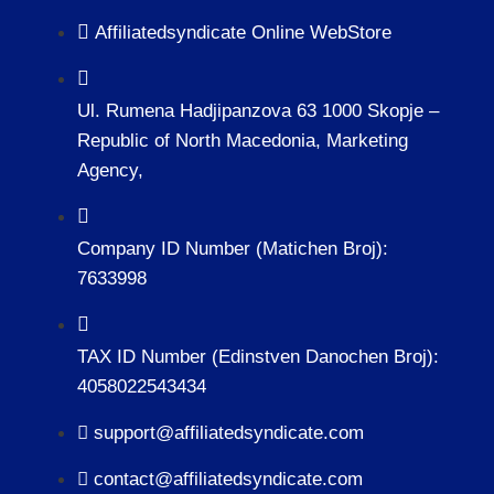
Affiliatedsyndicate Online WebStore
Ul. Rumena Hadjipanzova 63 1000 Skopje –
Republic of North Macedonia, Marketing
Agency,
Company ID Number (Matichen Broj):
7633998
TAX ID Number (Edinstven Danochen Broj):
4058022543434
support@affiliatedsyndicate.com
contact@affiliatedsyndicate.com