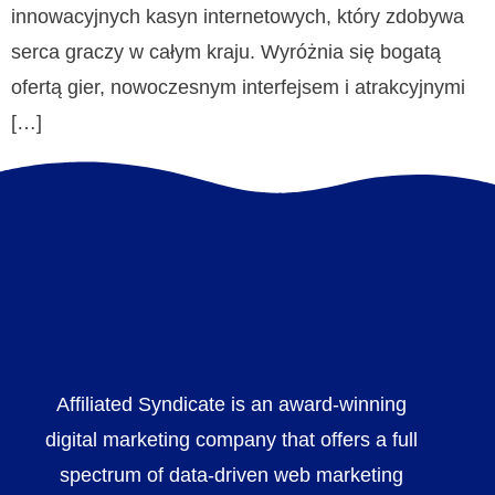
innowacyjnych kasyn internetowych, który zdobywa
serca graczy w całym kraju. Wyróżnia się bogatą
ofertą gier, nowoczesnym interfejsem i atrakcyjnymi
[…]
Affiliated Syndicate is an award-winning
digital marketing company that offers a full
spectrum of data-driven web marketing