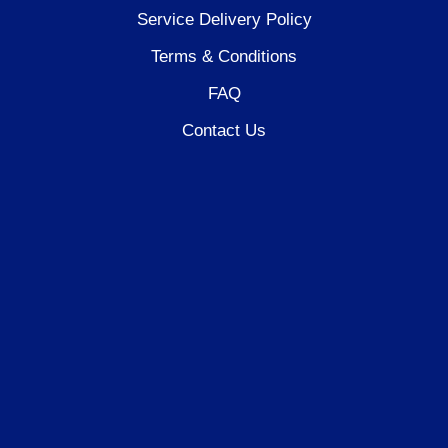
Service Delivery Policy
Terms & Conditions
FAQ
Contact Us