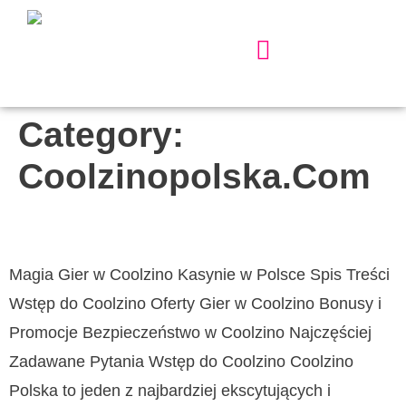
Our Services
About Us
Contact Us
Category:
Coolzinopolska.com
Magia Gier W Coolzino Kasynie W Polsce
Magia Gier w Coolzino Kasynie w Polsce Spis Treści
Wstęp do Coolzino Oferty Gier w Coolzino Bonusy i
Promocje Bezpieczeństwo w Coolzino Najczęściej
Zadawane Pytania Wstęp do Coolzino Coolzino
Polska to jeden z najbardziej ekscytujących i