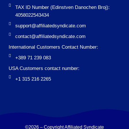
TAX ID Number (Edinstven Danochen Broj):
4058022543434
support@affiliatedsyndicate.com
contact@affiliatedsyndicate.com
International Customers Contact Number:
+389 71 239 083
USA Customers contact number:
+1 315 216 2265
©2026 – Copyright Affiliated Syndicate