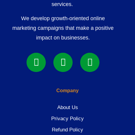
services.
We develop growth-oriented online
marketing campaigns that make a positive
impact on businesses.
Company
About Us
Privacy Policy
Refund Policy