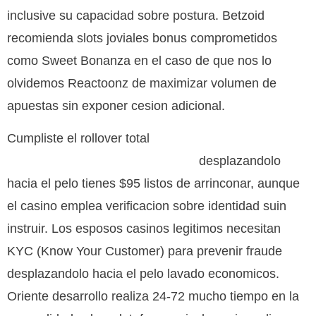
inclusive su capacidad sobre postura. Betzoid
recomienda slots joviales bonus comprometidos
como Sweet Bonanza en el caso de que nos lo
olvidemos Reactoonz de maximizar volumen de
apuestas sin exponer cesion adicional.
Cumpliste el rollover total
Https://barbados-
desplazandolo
Casino.com/es/bono-Sin-Deposito/
hacia el pelo tienes $95 listos de arrinconar, aunque
el casino emplea verificacion sobre identidad suin
instruir. Los esposos casinos legitimos necesitan
KYC (Know Your Customer) para prevenir fraude
desplazandolo hacia el pelo lavado economicos.
Oriente desarrollo realiza 24-72 mucho tiempo en la