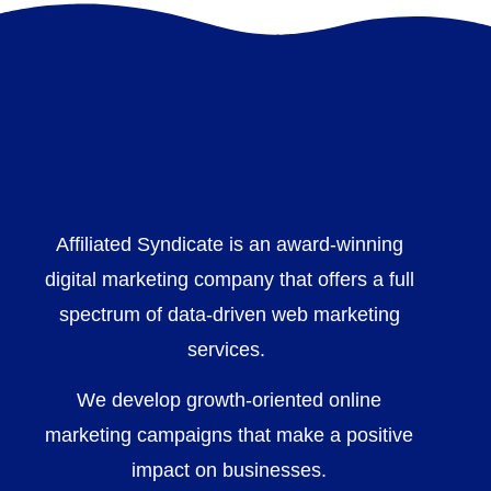
Affiliated Syndicate is an award-winning
digital marketing company that offers a full
spectrum of data-driven web marketing
services.
We develop growth-oriented online
marketing campaigns that make a positive
impact on businesses.