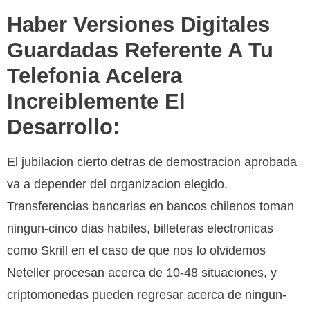
Haber Versiones Digitales
Guardadas Referente A Tu
Telefonia Acelera
Increiblemente El
Desarrollo:
El jubilacion cierto detras de demostracion aprobada
va a depender del organizacion elegido.
Transferencias bancarias en bancos chilenos toman
ningun-cinco dias habiles, billeteras electronicas
como Skrill en el caso de que nos lo olvidemos
Neteller procesan acerca de 10-48 situaciones, y
criptomonedas pueden regresar acerca de ningun-