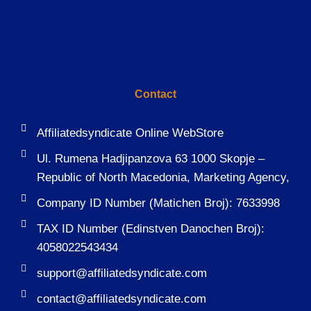
Contact
Affiliatedsyndicate Online WebStore
Ul. Rumena Hadjipanzova 63 1000 Skopje –
Republic of North Macedonia, Marketing Agency,
Company ID Number (Matichen Broj): 7633998
TAX ID Number (Edinstven Danochen Broj):
4058022543434
support@affiliatedsyndicate.com
contact@affiliatedsyndicate.com