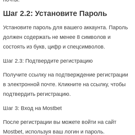
Шаг 2.2: Установите Пароль
Установите пароль для вашего аккаунта. Пароль
должен содержать не менее 8 символов и
состоять из букв, цифр и спецсимволов.
Шаг 2.3: Подтвердите регистрацию
Получите ссылку на подтверждение регистрации
в электронной почте. Кликните на ссылку, чтобы
подтвердить регистрацию.
Шаг 3: Вход на Mostbet
После регистрации вы можете войти на сайт
Mostbet, используя ваш логин и пароль.