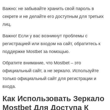
Важно: не забывайте хранить свой пароль в
секрете и не делайте его доступным для третьих
лиц.
Важно! Если у вас возникнут проблемы с
регистрацией или входом на сайт, обратитесь к
поддержке Mostbet за помощью.
Обратите внимание, что Mostbet – это
официальный сайт, а не зеркало. Используйте
только официальный сайт для регистрации и
входа.
Как Использовать Зеркало
Mostbet Для Доступа К