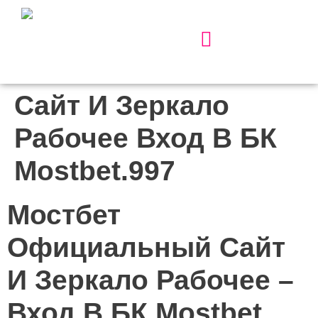
Our Services
About Us
Contact Us
Сайт И Зеркало
Рабочее Вход В БК
Mostbet.997
Мостбет
Официальный Сайт
И Зеркало Рабочее –
Вход В БК Mostbet