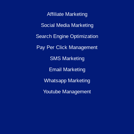
Affiliate Marketing
Social Media Marketing
Search Engine Optimization
Pay Per Click Management
SMS Marketing
Email Marketing
Whatsapp Marketing
Youtube Management