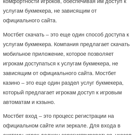
комфортности игроков, обеспечивая им доступ к
услугам букмекера, не зависящим от
официального сайта.
Мостбет скачать – это еще один способ доступа к
услугам букмекера. Компания предлагает скачать
мобильное приложение, которое позволяет
игрокам доступаться к услугам букмекера, не
зависящим от официального сайта. Мостбет
казино – это еще один раздел услуг букмекера,
который предлагает игрокам доступ к игровым
автоматам и кэзыно.
Мостбет вход – это процесс регистрации на
официальном сайте или зеркале. Для входа в