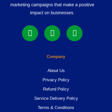
marketing campaigns that make a positive
impact on businesses.
Company
About Us
Privacy Policy
Refund Policy
Service Delivery Policy
Terms & Conditions