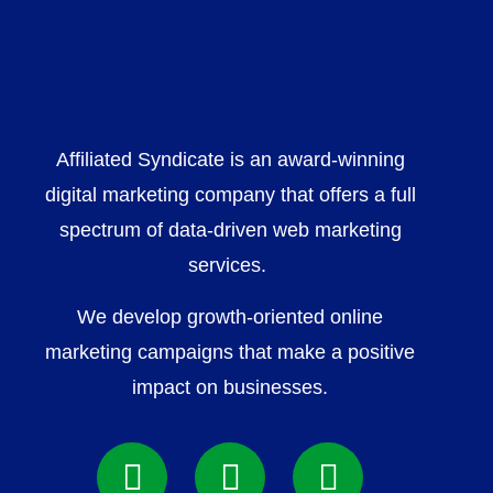
Affiliated Syndicate is an award-winning
digital marketing company that offers a full
spectrum of data-driven web marketing
services.
We develop growth-oriented online
marketing campaigns that make a positive
impact on businesses.