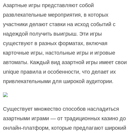
Азартные игры представляют собой
развлекательные мероприятия, в которых
участники делают ставки на исход событий с
надеждой получить выигрыш. Эти игры
существуют в разных форматах, включая
карточные игры, настольные игры и игровые
автоматы. Каждый вид азартной игры имеет свои
unique правила и особенности, что делает их
привлекательными для широкой аудитории.
Существует множество способов насладиться
азартными играми — от традиционных казино до
онлайн-платформ, которые предлагают широкий