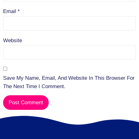
Email
*
Website
Save My Name, Email, And Website In This Browser For
The Next Time I Comment.