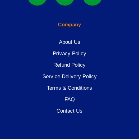
Company
About Us
Privacy Policy
Refund Policy
Service Delivery Policy
Terms & Conditions
FAQ
Contact Us