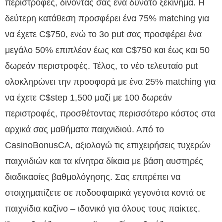
περιστροφές, δίνοντάς σας ένα δυνατό ξεκίνημα. Η
δεύτερη κατάθεση προσφέρει ένα 75% matching για
να έχετε C$750, ενώ το 3ο put σας προσφέρει ένα
μεγάλο 50% επιπλέον έως και C$750 και έως και 50
δωρεάν περιστροφές. Τέλος, το νέο τελευταίο put
ολοκληρώνει την προσφορά με ένα 25% matching για
να έχετε C$step 1,500 μαζί με 100 δωρεάν
περιστροφές, προσθέτοντας περισσότερο κόστος στα
αρχικά σας μαθήματα παιχνιδιού. Από το
CasinoBonusCA, αξιολογώ τις επιχειρήσεις τυχερών
παιχνιδιών και τα κίνητρα δίκαια με βάση αυστηρές
διαδικασίες βαθμολόγησης. Σας επιτρέπει να
στοιχηματίζετε σε ποδοσφαιρικά γεγονότα κοντά σε
παιχνίδια καζίνο – ιδανικό για όλους τους παίκτες.