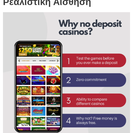
Ρεαλιστική Αίσθηση