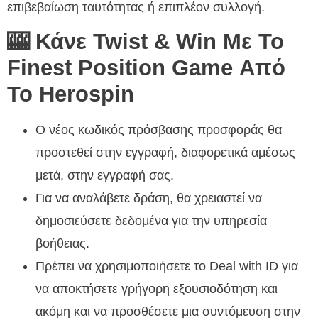
επιβεβαίωση ταυτότητας ή επιπλέον συλλογή.
🎰 Κάνε Twist & Win Με Το
Finest Position Game Από
Το Herospin
Ο νέος κωδικός πρόσβασης προσφοράς θα
προστεθεί στην εγγραφή, διαφορετικά αμέσως
μετά, στην εγγραφή σας.
Για να αναλάβετε δράση, θα χρειαστεί να
δημοσιεύσετε δεδομένα για την υπηρεσία
βοήθειας.
Πρέπει να χρησιμοποιήσετε το Deal with ID για
να αποκτήσετε γρήγορη εξουσιοδότηση και
ακόμη και να προσθέσετε μια συντόμευση στην