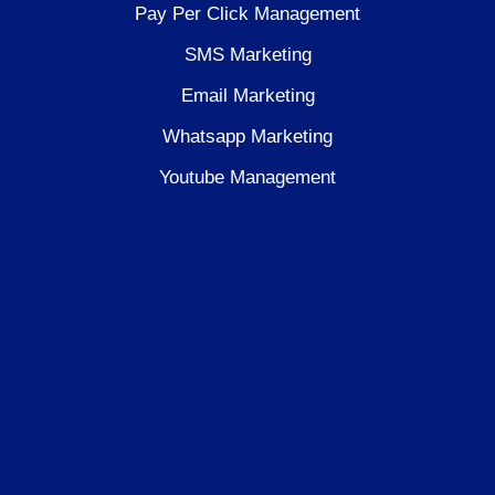
Pay Per Click Management
SMS Marketing
Email Marketing
Whatsapp Marketing
Youtube Management