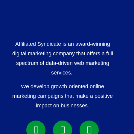
Affiliated Syndicate is an award-winning
digital marketing company that offers a full
spectrum of data-driven web marketing
services.
We develop growth-oriented online
marketing campaigns that make a positive
impact on businesses.