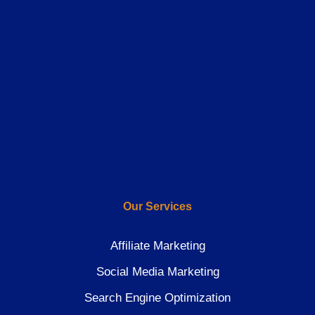
Our Services
Affiliate Marketing
Social Media Marketing
Search Engine Optimization