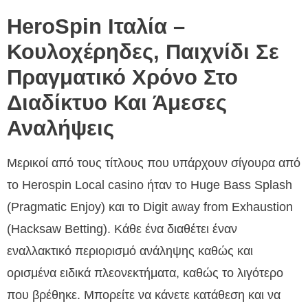
HeroSpin Ιταλία –
Κουλοχέρηδες, Παιχνίδι Σε
Πραγματικό Χρόνο Στο
Διαδίκτυο Και Άμεσες
Αναλήψεις
Μερικοί από τους τίτλους που υπάρχουν σίγουρα από
το Herospin Local casino ήταν το Huge Bass Splash
(Pragmatic Enjoy) και το Digit away from Exhaustion
(Hacksaw Betting). Κάθε ένα διαθέτει έναν
εναλλακτικό περιορισμό ανάληψης καθώς και
ορισμένα ειδικά πλεονεκτήματα, καθώς το λιγότερο
που βρέθηκε. Μπορείτε να κάνετε κατάθεση και να