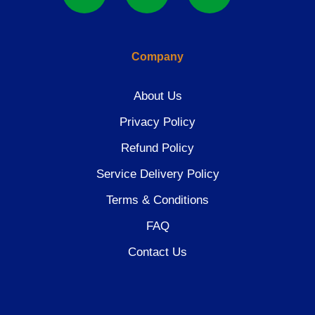
Company
About Us
Privacy Policy
Refund Policy
Service Delivery Policy
Terms & Conditions
FAQ
Contact Us