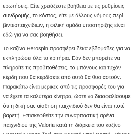
ερωτήσεις. Είτε χρειάζεστε βοήθεια με τις ρυθμίσεις
συνδρομής, το κόστος, είτε με άλλους νόμους περί
βιντεοπαιχνιδιών, η φιλική ομάδα υποστήριξης είναι
εδώ για να σας βοηθήσει.
Το καζίνο Herospin προσφέρει δέκα εβδομάδες για να
εκπληρώσει όλα τα κριτήρια. Εάν δεν μπορείτε να
πληροίτε τις προϋποθέσεις, το μπόνους και τυχόν
κέρδη που θα κερδίσετε από αυτό θα θυσιαστούν.
Παρακάτω είναι μερικές από τις προσφορές του για
να έχετε τα καλύτερα κίνητρα, ώστε να διασφαλίσουμε
ότι η δική σας αίσθηση παιχνιδιού δεν θα είναι ποτέ
βαρετή. Επισκεφθείτε την συναρπαστική αρένα
παιχνιδιού της Valoria κατά τη διάρκεια του καζίνο